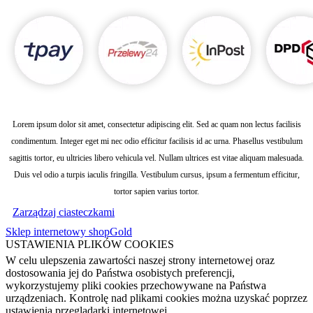
Lorem ipsum dolor sit amet, consectetur adipiscing elit. Sed ac quam non lectus facilisis
condimentum. Integer eget mi nec odio efficitur facilisis id ac urna. Phasellus vestibulum
sagittis tortor, eu ultricies libero vehicula vel. Nullam ultrices est vitae aliquam malesuada.
Duis vel odio a turpis iaculis fringilla. Vestibulum cursus, ipsum a fermentum efficitur,
tortor sapien varius tortor.
Zarządzaj ciasteczkami
Sklep internetowy shopGold
USTAWIENIA PLIKÓW COOKIES
W celu ulepszenia zawartości naszej strony internetowej oraz
dostosowania jej do Państwa osobistych preferencji,
wykorzystujemy pliki cookies przechowywane na Państwa
urządzeniach. Kontrolę nad plikami cookies można uzyskać poprzez
ustawienia przeglądarki internetowej.