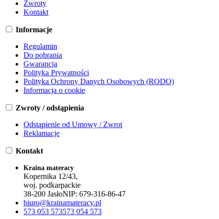
Zwroty
Kontakt
Informacje
Regulamin
Do pobrania
Gwarancja
Polityka Prywatności
Polityka Ochrony Danych Osobowych (RODO)
Informacja o cookie
Zwroty / odstąpienia
Odstąpienie od Umowy / Zwrot
Reklamacje
Kontakt
Kraina materacy
Kopernika 12/43,
woj. podkarpackie
38-200 Jasło
NIP:
679-316-86-47
biuro@krainamateracy.pl
573 053 573
573 054 573