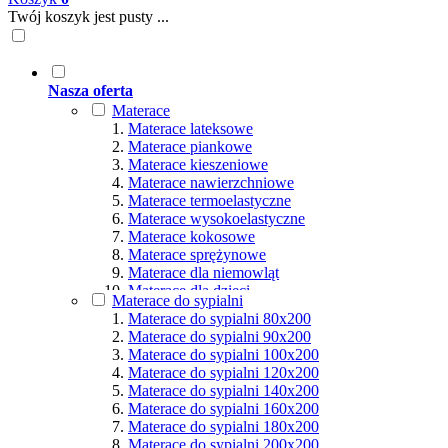
Twój koszyk jest pusty ...
Nasza oferta
Materace
Materace lateksowe
Materace piankowe
Materace kieszeniowe
Materace nawierzchniowe
Materace termoelastyczne
Materace wysokoelastyczne
Materace kokosowe
Materace sprężynowe
Materace dla niemowląt
Materace dla dzieci
Materace do sypialni
Materace hybrydowe
Materace do sypialni 80x200
Materace naturalne
Materace do sypialni 90x200
Materace ortopedyczne
Materace do sypialni 100x200
Materace multipocket
Materace do sypialni 120x200
Materace premium
Materace do sypialni 140x200
Materace dla seniorów
Materace do sypialni 160x200
Materace dla par
Materace do sypialni 180x200
Materace dla alergików
Materace do sypialni 200x200