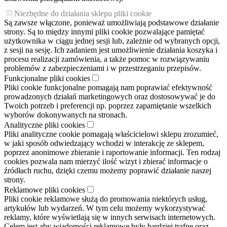
Niezbędne do działania sklepu pliki cookie
Są zawsze włączone, ponieważ umożliwiają podstawowe działanie
strony. Są to między innymi pliki cookie pozwalające pamiętać
użytkownika w ciągu jednej sesji lub, zależnie od wybranych opcji,
z sesji na sesję. Ich zadaniem jest umożliwienie działania koszyka i
procesu realizacji zamówienia, a także pomoc w rozwiązywaniu
problemów z zabezpieczeniami i w przestrzeganiu przepisów.
Funkcjonalne pliki cookies
Pliki cookie funkcjonalne pomagają nam poprawiać efektywność
prowadzonych działań marketingowych oraz dostosowywać je do
Twoich potrzeb i preferencji np. poprzez zapamiętanie wszelkich
wyborów dokonywanych na stronach.
Analityczne pliki cookies
Pliki analityczne cookie pomagają właścicielowi sklepu zrozumieć,
w jaki sposób odwiedzający wchodzi w interakcję ze sklepem,
poprzez anonimowe zbieranie i raportowanie informacji. Ten rodzaj
cookies pozwala nam mierzyć ilość wizyt i zbierać informacje o
źródłach ruchu, dzięki czemu możemy poprawić działanie naszej
strony.
Reklamowe pliki cookies
Pliki cookie reklamowe służą do promowania niektórych usług,
artykułów lub wydarzeń. W tym celu możemy wykorzystywać
reklamy, które wyświetlają się w innych serwisach internetowych.
Celem jest aby wiadomości reklamowe były bardziej trafne oraz