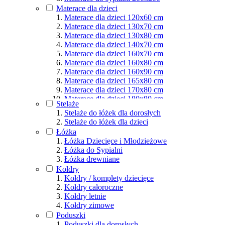
Materace dla osób aktywnych
Materace dla dzieci
Podział wg rozmiarów
Materace dla dzieci 120x60 cm
Materace dla dzieci 130x70 cm
Materace dla dzieci 130x80 cm
Materace dla dzieci 140x70 cm
Materace dla dzieci 160x70 cm
Materace dla dzieci 160x80 cm
Materace dla dzieci 160x90 cm
Materace dla dzieci 165x80 cm
Materace dla dzieci 170x80 cm
Materace dla dzieci 180x80 cm
Stelaże
Materace dla dzieci 180x90 cm
Stelaże do łóżek dla dorosłych
Materace dla dzieci 190x80 cm
Stelaże do łóżek dla dzieci
Materace dla dzieci 190x90 cm
Łóżka
Materace dla dzieci 200x80 cm
Łóżka Dziecięce i Młodzieżowe
Materace dla dzieci 200x90 cm
Łóżka do Sypialni
Materace dla dzieci 200x100 cm
Łóżka drewniane
Materace dla dzieci 200x120 cm
Kołdry
Materace dla dzieci 200x140 cm
Kołdry / komplety dziecięce
Materace dla dzieci 200x160 cm
Kołdry całoroczne
Materace dla dzieci 200x180 cm
Kołdry letnie
Materace dla dzieci 200x200 cm
Kołdry zimowe
Poduszki
Poduszki dla dorosłych