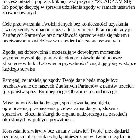
możesz udzielić poprzez kliknięcie w przycisk "ZGADZAM SIĘ"
lub podjąć decyzję w sprawie udzielenia zgody w ramach ustawień
zaawansowanych.
Cele przetwarzania Twoich danych bez konieczności uzyskania
Twojej zgody w oparciu o uzasadniony interes Krainamateracy.pl,
Zaufanych Partnerów oraz możliwość sprzeciwienia się takiemu
przetwarzaniu znajdziesz w ustawieniach zaawansowanych.
Zgoda jest dobrowolna i możesz ją w dowolnym momencie
wycofać wywołując ponownie okno z ustawieniami poprzez
kliknięcie w link "Ustawienia prywatności" znajdujący się w stopce
każdego serwisu.
Pamiętaj, że udzielając zgody Twoje dane będą mogły być
przekazywane do naszych Zaufanych Partnerów z państw trzecich
tj. z państw spoza Europejskiego Obszaru Gospodarczego.
Masz prawo żądania dostępu, sprostowania, usunięcia,
ograniczenia, przeniesienia przetwarzania danych, złożenia
sprzeciwu, złożenia skargi do organu nadzorczego na zasadach
określonych w polityce prywatności.
Korzystanie z witryny bez zmiany ustawień Twojej przeglądarki
oznacza, że pliki cookies będą umieszczane w Twoim urządzeniu