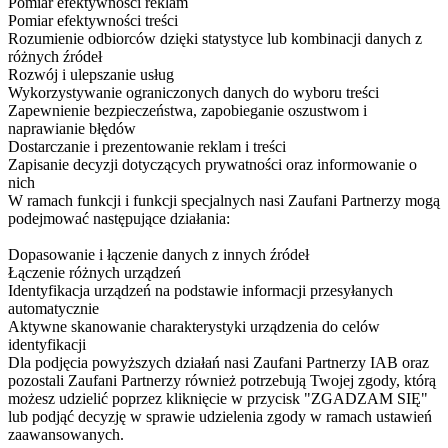
Pomiar efektywności reklam
Pomiar efektywności treści
Rozumienie odbiorców dzięki statystyce lub kombinacji danych z
różnych źródeł
Rozwój i ulepszanie usług
Wykorzystywanie ograniczonych danych do wyboru treści
Zapewnienie bezpieczeństwa, zapobieganie oszustwom i
naprawianie błędów
Dostarczanie i prezentowanie reklam i treści
Zapisanie decyzji dotyczących prywatności oraz informowanie o
nich
W ramach funkcji i funkcji specjalnych nasi Zaufani Partnerzy mogą
podejmować następujące działania:
Dopasowanie i łączenie danych z innych źródeł
Łączenie różnych urządzeń
Identyfikacja urządzeń na podstawie informacji przesyłanych
automatycznie
Aktywne skanowanie charakterystyki urządzenia do celów
identyfikacji
Dla podjęcia powyższych działań nasi Zaufani Partnerzy IAB oraz
pozostali Zaufani Partnerzy również potrzebują Twojej zgody, którą
możesz udzielić poprzez kliknięcie w przycisk "ZGADZAM SIĘ"
lub podjąć decyzję w sprawie udzielenia zgody w ramach ustawień
zaawansowanych.