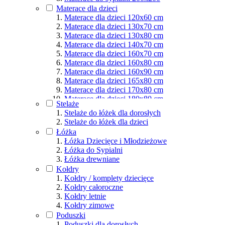
Materace dla osób aktywnych
Materace dla dzieci
Podział wg rozmiarów
Materace dla dzieci 120x60 cm
Materace dla dzieci 130x70 cm
Materace dla dzieci 130x80 cm
Materace dla dzieci 140x70 cm
Materace dla dzieci 160x70 cm
Materace dla dzieci 160x80 cm
Materace dla dzieci 160x90 cm
Materace dla dzieci 165x80 cm
Materace dla dzieci 170x80 cm
Materace dla dzieci 180x80 cm
Stelaże
Materace dla dzieci 180x90 cm
Stelaże do łóżek dla dorosłych
Materace dla dzieci 190x80 cm
Stelaże do łóżek dla dzieci
Materace dla dzieci 190x90 cm
Łóżka
Materace dla dzieci 200x80 cm
Łóżka Dziecięce i Młodzieżowe
Materace dla dzieci 200x90 cm
Łóżka do Sypialni
Materace dla dzieci 200x100 cm
Łóżka drewniane
Materace dla dzieci 200x120 cm
Kołdry
Materace dla dzieci 200x140 cm
Kołdry / komplety dziecięce
Materace dla dzieci 200x160 cm
Kołdry całoroczne
Materace dla dzieci 200x180 cm
Kołdry letnie
Materace dla dzieci 200x200 cm
Kołdry zimowe
Poduszki
Poduszki dla dorosłych