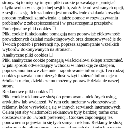
strony. Są to między innymi pliki cookie pozwalające pamiętać
użytkownika w ciągu jednej sesji lub, zależnie od wybranych opcji,
z sesji na sesję. Ich zadaniem jest umożliwienie działania koszyka i
procesu realizacji zamówienia, a także pomoc w rozwiązywaniu
problemów z zabezpieczeniami i w przestrzeganiu przepisów.
Funkcjonalne pliki cookies
Pliki cookie funkcjonalne pomagają nam poprawiać efektywność
prowadzonych działań marketingowych oraz dostosowywać je do
Twoich potrzeb i preferencji np. poprzez zapamiętanie wszelkich
wyborów dokonywanych na stronach.
Analityczne pliki cookies
Pliki analityczne cookie pomagają właścicielowi sklepu zrozumieć,
w jaki sposób odwiedzający wchodzi w interakcję ze sklepem,
poprzez anonimowe zbieranie i raportowanie informacji. Ten rodzaj
cookies pozwala nam mierzyć ilość wizyt i zbierać informacje o
źródłach ruchu, dzięki czemu możemy poprawić działanie naszej
strony.
Reklamowe pliki cookies
Pliki cookie reklamowe służą do promowania niektórych usług,
artykułów lub wydarzeń. W tym celu możemy wykorzystywać
reklamy, które wyświetlają się w innych serwisach internetowych.
Celem jest aby wiadomości reklamowe były bardziej trafne oraz
dostosowane do Twoich preferencji. Cookies zapobiegają też
ponownemu pojawianiu się tych samych reklam. Reklamy te służą
wyłącznie do informowania o prowadzonych działaniach naszego