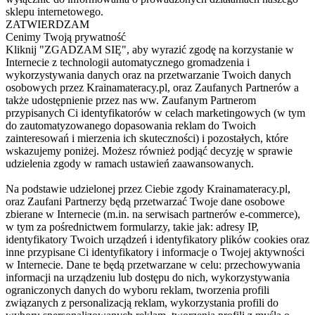
sklepu internetowego.
ZATWIERDZAM
Cenimy Twoją prywatność
Kliknij "ZGADZAM SIĘ", aby wyrazić zgodę na korzystanie w
Internecie z technologii automatycznego gromadzenia i
wykorzystywania danych oraz na przetwarzanie Twoich danych
osobowych przez Krainamateracy.pl, oraz Zaufanych Partnerów a
także udostępnienie przez nas ww. Zaufanym Partnerom
przypisanych Ci identyfikatorów w celach marketingowych (w tym
do zautomatyzowanego dopasowania reklam do Twoich
zainteresowań i mierzenia ich skuteczności) i pozostałych, które
wskazujemy poniżej. Możesz również podjąć decyzję w sprawie
udzielenia zgody w ramach ustawień zaawansowanych.
Na podstawie udzielonej przez Ciebie zgody Krainamateracy.pl,
oraz Zaufani Partnerzy będą przetwarzać Twoje dane osobowe
zbierane w Internecie (m.in. na serwisach partnerów e-commerce),
w tym za pośrednictwem formularzy, takie jak: adresy IP,
identyfikatory Twoich urządzeń i identyfikatory plików cookies oraz
inne przypisane Ci identyfikatory i informacje o Twojej aktywności
w Internecie. Dane te będą przetwarzane w celu: przechowywania
informacji na urządzeniu lub dostępu do nich, wykorzystywania
ograniczonych danych do wyboru reklam, tworzenia profili
związanych z personalizacją reklam, wykorzystania profili do