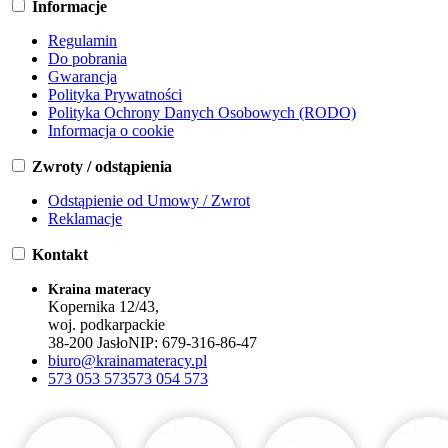
Informacje
Regulamin
Do pobrania
Gwarancja
Polityka Prywatności
Polityka Ochrony Danych Osobowych (RODO)
Informacja o cookie
Zwroty / odstąpienia
Odstąpienie od Umowy / Zwrot
Reklamacje
Kontakt
Kraina materacy
Kopernika 12/43,
woj. podkarpackie
38-200 Jasło
NIP:
679-316-86-47
biuro@krainamateracy.pl
573 053 573
573 054 573