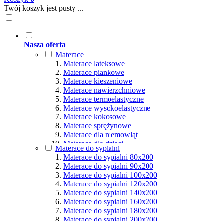
Twój koszyk jest pusty ...
Nasza oferta
Materace
Materace lateksowe
Materace piankowe
Materace kieszeniowe
Materace nawierzchniowe
Materace termoelastyczne
Materace wysokoelastyczne
Materace kokosowe
Materace sprężynowe
Materace dla niemowląt
Materace dla dzieci
Materace do sypialni
Materace hybrydowe
Materace do sypialni 80x200
Materace naturalne
Materace do sypialni 90x200
Materace ortopedyczne
Materace do sypialni 100x200
Materace multipocket
Materace do sypialni 120x200
Materace premium
Materace do sypialni 140x200
Materace dla seniorów
Materace do sypialni 160x200
Materace dla par
Materace do sypialni 180x200
Materace dla alergików
Materace do sypialni 200x200