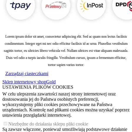
Lorem ipsum dolor sit amet, consectetur adipiscing elit. Sed ac quam non lectus facilisis
condimentum. Integer eget mi nec odio efficitur facilisis id ac urna. Phasellus vestibulum
sagittis tortor, eu ultricies libero vehicula vel. Nullam ultrices est vitae aliquam malesuada.
Duis vel odio a turpis iaculis fringilla. Vestibulum cursus, ipsum a fermentum efficitur,
tortor sapien varius tortor.
Zarządzaj ciasteczkami
Sklep internetowy shopGold
USTAWIENIA PLIKÓW COOKIES
W celu ulepszenia zawartości naszej strony internetowej oraz
dostosowania jej do Państwa osobistych preferencji,
wykorzystujemy pliki cookies przechowywane na Państwa
urządzeniach. Kontrolę nad plikami cookies można uzyskać poprzez
ustawienia przeglądarki internetowej.
Niezbędne do działania sklepu pliki cookie
Są zawsze włączone, ponieważ umożliwiają podstawowe działanie