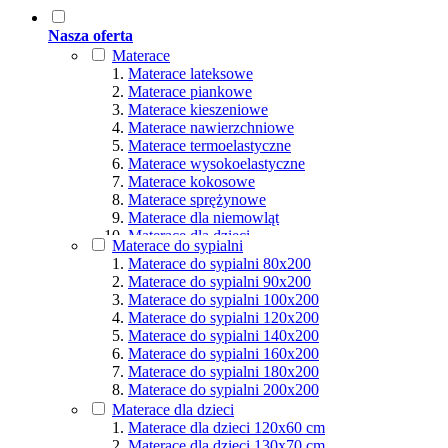
Nasza oferta
Materace
Materace lateksowe
Materace piankowe
Materace kieszeniowe
Materace nawierzchniowe
Materace termoelastyczne
Materace wysokoelastyczne
Materace kokosowe
Materace sprężynowe
Materace dla niemowląt
Materace dla dzieci
Materace do sypialni
Materace hybrydowe
Materace do sypialni 80x200
Materace naturalne
Materace do sypialni 90x200
Materace ortopedyczne
Materace do sypialni 100x200
Materace multipocket
Materace do sypialni 120x200
Materace premium
Materace do sypialni 140x200
Materace dla seniorów
Materace do sypialni 160x200
Materace dla par
Materace do sypialni 180x200
Materace dla alergików
Materace do sypialni 200x200
Materace dla osób aktywnych
Materace dla dzieci
Podział wg rozmiarów
Materace dla dzieci 120x60 cm
Materace dla dzieci 130x70 cm