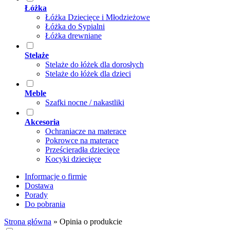
Łóżka
Łóżka Dziecięce i Młodzieżowe
Łóżka do Sypialni
Łóżka drewniane
Stelaże
Stelaże do łóżek dla dorosłych
Stelaże do łóżek dla dzieci
Meble
Szafki nocne / nakastliki
Akcesoria
Ochraniacze na materace
Pokrowce na materace
Prześcieradła dziecięce
Kocyki dziecięce
Informacje o firmie
Dostawa
Porady
Do pobrania
Strona główna
»
Opinia o produkcie