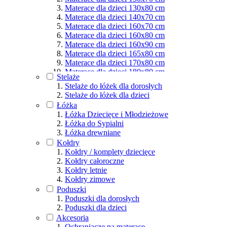
Materace dla dzieci 130x80 cm
Materace dla dzieci 140x70 cm
Materace dla dzieci 160x70 cm
Materace dla dzieci 160x80 cm
Materace dla dzieci 160x90 cm
Materace dla dzieci 165x80 cm
Materace dla dzieci 170x80 cm
Materace dla dzieci 180x80 cm
Stelaże
Materace dla dzieci 180x90 cm
Stelaże do łóżek dla dorosłych
Materace dla dzieci 190x80 cm
Stelaże do łóżek dla dzieci
Materace dla dzieci 190x90 cm
Łóżka
Materace dla dzieci 200x80 cm
Łóżka Dziecięce i Młodzieżowe
Materace dla dzieci 200x90 cm
Łóżka do Sypialni
Materace dla dzieci 200x100 cm
Łóżka drewniane
Materace dla dzieci 200x120 cm
Kołdry
Materace dla dzieci 200x140 cm
Kołdry / komplety dziecięce
Materace dla dzieci 200x160 cm
Kołdry całoroczne
Materace dla dzieci 200x180 cm
Kołdry letnie
Materace dla dzieci 200x200 cm
Kołdry zimowe
Poduszki
Poduszki dla dorosłych
Poduszki dla dzieci
Akcesoria
Ochraniacze na materace