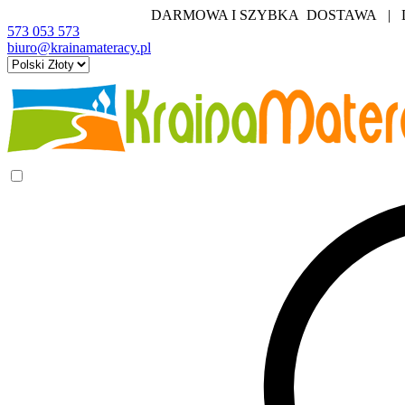
DARMOWA I SZYBKA DOSTAWA | DO
573 053 573
biuro@krainamateracy.pl