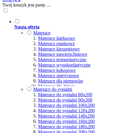
Twój koszyk jest pusty ...
Nasza oferta
Materace
Materace lateksowe
Materace piankowe
Materace kieszeniowe
Materace nawierzchniowe
Materace termoelastyczne
Materace wysokoelastyczne
Materace kokosowe
Materace sprężynowe
Materace dla niemowląt
Materace dla dzieci
Materace do sypialni
Materace hybrydowe
Materace do sypialni 80x200
Materace naturalne
Materace do sypialni 90x200
Materace ortopedyczne
Materace do sypialni 100x200
Materace multipocket
Materace do sypialni 120x200
Materace premium
Materace do sypialni 140x200
Materace dla seniorów
Materace do sypialni 160x200
Materace dla par
Materace do sypialni 180x200
Materace dla alergików
Materace do sypialni 200x200