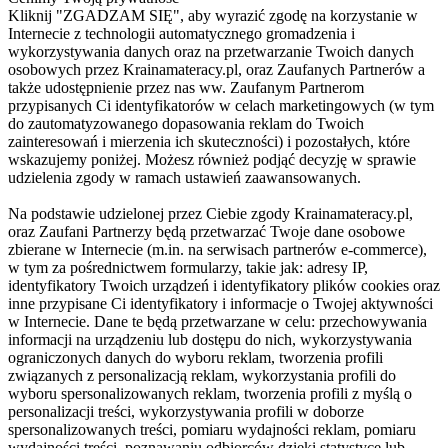
Kliknij "ZGADZAM SIĘ", aby wyrazić zgodę na korzystanie w
Internecie z technologii automatycznego gromadzenia i
wykorzystywania danych oraz na przetwarzanie Twoich danych
osobowych przez Krainamateracy.pl, oraz Zaufanych Partnerów a
także udostępnienie przez nas ww. Zaufanym Partnerom
przypisanych Ci identyfikatorów w celach marketingowych (w tym
do zautomatyzowanego dopasowania reklam do Twoich
zainteresowań i mierzenia ich skuteczności) i pozostałych, które
wskazujemy poniżej. Możesz również podjąć decyzję w sprawie
udzielenia zgody w ramach ustawień zaawansowanych.
Na podstawie udzielonej przez Ciebie zgody Krainamateracy.pl,
oraz Zaufani Partnerzy będą przetwarzać Twoje dane osobowe
zbierane w Internecie (m.in. na serwisach partnerów e-commerce),
w tym za pośrednictwem formularzy, takie jak: adresy IP,
identyfikatory Twoich urządzeń i identyfikatory plików cookies oraz
inne przypisane Ci identyfikatory i informacje o Twojej aktywności
w Internecie. Dane te będą przetwarzane w celu: przechowywania
informacji na urządzeniu lub dostępu do nich, wykorzystywania
ograniczonych danych do wyboru reklam, tworzenia profili
związanych z personalizacją reklam, wykorzystania profili do
wyboru spersonalizowanych reklam, tworzenia profili z myślą o
personalizacji treści, wykorzystywania profili w doborze
spersonalizowanych treści, pomiaru wydajności reklam, pomiaru
wydajności treści, poznawaniu odbiorców dzięki statystyce lub