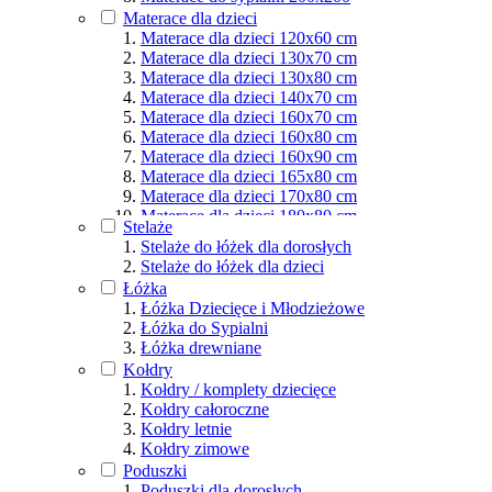
Materace dla osób aktywnych
Materace dla dzieci
Podział wg rozmiarów
Materace dla dzieci 120x60 cm
Materace dla dzieci 130x70 cm
Materace dla dzieci 130x80 cm
Materace dla dzieci 140x70 cm
Materace dla dzieci 160x70 cm
Materace dla dzieci 160x80 cm
Materace dla dzieci 160x90 cm
Materace dla dzieci 165x80 cm
Materace dla dzieci 170x80 cm
Materace dla dzieci 180x80 cm
Stelaże
Materace dla dzieci 180x90 cm
Stelaże do łóżek dla dorosłych
Materace dla dzieci 190x80 cm
Stelaże do łóżek dla dzieci
Materace dla dzieci 190x90 cm
Łóżka
Materace dla dzieci 200x80 cm
Łóżka Dziecięce i Młodzieżowe
Materace dla dzieci 200x90 cm
Łóżka do Sypialni
Materace dla dzieci 200x100 cm
Łóżka drewniane
Materace dla dzieci 200x120 cm
Kołdry
Materace dla dzieci 200x140 cm
Kołdry / komplety dziecięce
Materace dla dzieci 200x160 cm
Kołdry całoroczne
Materace dla dzieci 200x180 cm
Kołdry letnie
Materace dla dzieci 200x200 cm
Kołdry zimowe
Poduszki
Poduszki dla dorosłych