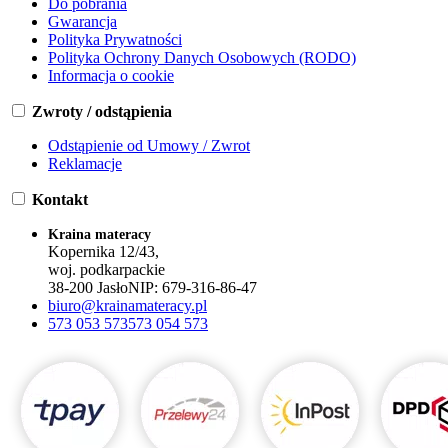
Do pobrania
Gwarancja
Polityka Prywatności
Polityka Ochrony Danych Osobowych (RODO)
Informacja o cookie
Zwroty / odstąpienia
Odstąpienie od Umowy / Zwrot
Reklamacje
Kontakt
Kraina materacy
Kopernika 12/43,
woj. podkarpackie
38-200 Jasło
NIP:
679-316-86-47
biuro@krainamateracy.pl
573 053 573
573 054 573