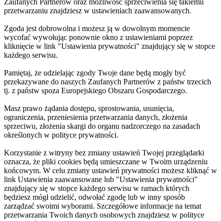
Zaufanych Partnerów oraz możliwość sprzeciwienia się takiemu
przetwarzaniu znajdziesz w ustawieniach zaawansowanych.
Zgoda jest dobrowolna i możesz ją w dowolnym momencie
wycofać wywołując ponownie okno z ustawieniami poprzez
kliknięcie w link "Ustawienia prywatności" znajdujący się w stopce
każdego serwisu.
Pamiętaj, że udzielając zgody Twoje dane będą mogły być
przekazywane do naszych Zaufanych Partnerów z państw trzecich
tj. z państw spoza Europejskiego Obszaru Gospodarczego.
Masz prawo żądania dostępu, sprostowania, usunięcia,
ograniczenia, przeniesienia przetwarzania danych, złożenia
sprzeciwu, złożenia skargi do organu nadzorczego na zasadach
określonych w polityce prywatności.
Korzystanie z witryny bez zmiany ustawień Twojej przeglądarki
oznacza, że pliki cookies będą umieszczane w Twoim urządzeniu
końcowym. W celu zmiany ustawień prywatności możesz kliknąć w
link Ustawienia zaawansowane lub "Ustawienia prywatności"
znajdujący się w stopce każdego serwisu w ramach których
będziesz mógł udzielić, odwołać zgodę lub w inny sposób
zarządzać swoimi wyborami. Szczegółowe informacje na temat
przetwarzania Twoich danych osobowych znajdziesz w polityce