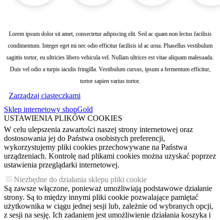
Lorem ipsum dolor sit amet, consectetur adipiscing elit. Sed ac quam non lectus facilisis
condimentum. Integer eget mi nec odio efficitur facilisis id ac urna. Phasellus vestibulum
sagittis tortor, eu ultricies libero vehicula vel. Nullam ultrices est vitae aliquam malesuada.
Duis vel odio a turpis iaculis fringilla. Vestibulum cursus, ipsum a fermentum efficitur,
tortor sapien varius tortor.
Zarządzaj ciasteczkami
Sklep internetowy shopGold
USTAWIENIA PLIKÓW COOKIES
W celu ulepszenia zawartości naszej strony internetowej oraz
dostosowania jej do Państwa osobistych preferencji,
wykorzystujemy pliki cookies przechowywane na Państwa
urządzeniach. Kontrolę nad plikami cookies można uzyskać poprzez
ustawienia przeglądarki internetowej.
Niezbędne do działania sklepu pliki cookie
Są zawsze włączone, ponieważ umożliwiają podstawowe działanie
strony. Są to między innymi pliki cookie pozwalające pamiętać
użytkownika w ciągu jednej sesji lub, zależnie od wybranych opcji,
z sesji na sesję. Ich zadaniem jest umożliwienie działania koszyka i