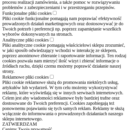
procesu realizacji zamówienia, a także pomoc w rozwiązywaniu
problemów z zabezpieczeniami i w przestrzeganiu przepisów.
Funkcjonalne pliki cookies
Pliki cookie funkcjonalne pomagają nam poprawiać efektywność
prowadzonych działań marketingowych oraz dostosowywać je do
Twoich potrzeb i preferencji np. poprzez zapamiętanie wszelkich
wyborów dokonywanych na stronach.
Analityczne pliki cookies
Pliki analityczne cookie pomagają właścicielowi sklepu zrozumieć,
w jaki sposób odwiedzający wchodzi w interakcję ze sklepem,
poprzez anonimowe zbieranie i raportowanie informacji. Ten rodzaj
cookies pozwala nam mierzyć ilość wizyt i zbierać informacje o
źródłach ruchu, dzięki czemu możemy poprawić działanie naszej
strony.
Reklamowe pliki cookies
Pliki cookie reklamowe służą do promowania niektórych usług,
artykułów lub wydarzeń. W tym celu możemy wykorzystywać
reklamy, które wyświetlają się w innych serwisach internetowych.
Celem jest aby wiadomości reklamowe były bardziej trafne oraz
dostosowane do Twoich preferencji. Cookies zapobiegają też
ponownemu pojawianiu się tych samych reklam. Reklamy te służą
wyłącznie do informowania o prowadzonych działaniach naszego
sklepu internetowego.
ZATWIERDZAM
Cenimy Twoją prywatność