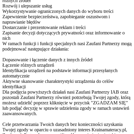
różnych źródeł
Rozwój i ulepszanie usług
Wykorzystywanie ograniczonych danych do wyboru treści
Zapewnienie bezpieczeństwa, zapobieganie oszustwom i
naprawianie błędów
Dostarczanie i prezentowanie reklam i treści
Zapisanie decyzji dotyczących prywatności oraz informowanie o
nich
W ramach funkcji i funkcji specjalnych nasi Zaufani Partnerzy mogą
podejmować następujące działania:
Dopasowanie i łączenie danych z innych źródeł
Łączenie różnych urządzeń
Identyfikacja urządzeń na podstawie informacji przesyłanych
automatycznie
Aktywne skanowanie charakterystyki urządzenia do celów
identyfikacji
Dla podjęcia powyższych działań nasi Zaufani Partnerzy IAB oraz
pozostali Zaufani Partnerzy również potrzebują Twojej zgody, którą
możesz udzielić poprzez kliknięcie w przycisk "ZGADZAM SIĘ"
lub podjąć decyzję w sprawie udzielenia zgody w ramach ustawień
zaawansowanych.
Cele przetwarzania Twoich danych bez konieczności uzyskania
Twojej zgody w oparciu o uzasadniony interes Krainamateracy.pl,