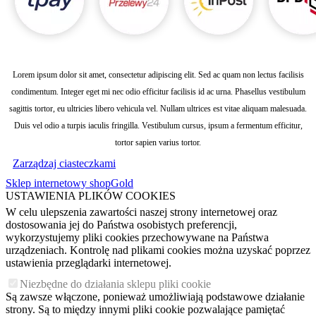
Lorem ipsum dolor sit amet, consectetur adipiscing elit. Sed ac quam non lectus facilisis
condimentum. Integer eget mi nec odio efficitur facilisis id ac urna. Phasellus vestibulum
sagittis tortor, eu ultricies libero vehicula vel. Nullam ultrices est vitae aliquam malesuada.
Duis vel odio a turpis iaculis fringilla. Vestibulum cursus, ipsum a fermentum efficitur,
tortor sapien varius tortor.
Zarządzaj ciasteczkami
Sklep internetowy shopGold
USTAWIENIA PLIKÓW COOKIES
W celu ulepszenia zawartości naszej strony internetowej oraz
dostosowania jej do Państwa osobistych preferencji,
wykorzystujemy pliki cookies przechowywane na Państwa
urządzeniach. Kontrolę nad plikami cookies można uzyskać poprzez
ustawienia przeglądarki internetowej.
Niezbędne do działania sklepu pliki cookie
Są zawsze włączone, ponieważ umożliwiają podstawowe działanie
strony. Są to między innymi pliki cookie pozwalające pamiętać