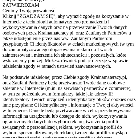
ZATWIERDZAM
Cenimy Twoją prywatność
Kliknij "ZGADZAM SIĘ", aby wyrazić zgodę na korzystanie w
Internecie z technologii automatycznego gromadzenia i
wykorzystywania danych oraz na przetwarzanie Twoich danych
osobowych przez Krainamateracy.pl, oraz Zaufanych Partnerów a
także udostępnienie przez nas ww. Zaufanym Partnerom
przypisanych Ci identyfikatorów w celach marketingowych (w tym
do zautomatyzowanego dopasowania reklam do Twoich
zainteresowań i mierzenia ich skuteczności) i pozostałych, które
wskazujemy poniżej. Możesz również podjąć decyzję w sprawie
udzielenia zgody w ramach ustawień zaawansowanych.
Na podstawie udzielonej przez Ciebie zgody Krainamateracy.pl,
oraz Zaufani Partnerzy będą przetwarzać Twoje dane osobowe
zbierane w Internecie (m.in. na serwisach partnerów e-commerce),
w tym za pośrednictwem formularzy, takie jak: adresy IP,
identyfikatory Twoich urządzeń i identyfikatory plików cookies oraz
inne przypisane Ci identyfikatory i informacje o Twojej aktywności
w Internecie. Dane te będą przetwarzane w celu: przechowywania
informacji na urządzeniu lub dostępu do nich, wykorzystywania
ograniczonych danych do wyboru reklam, tworzenia profili
związanych z personalizacją reklam, wykorzystania profili do
wyboru spersonalizowanych reklam, tworzenia profili z myślą o