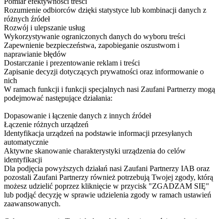
Pomiar efektywności treści
Rozumienie odbiorców dzięki statystyce lub kombinacji danych z
różnych źródeł
Rozwój i ulepszanie usług
Wykorzystywanie ograniczonych danych do wyboru treści
Zapewnienie bezpieczeństwa, zapobieganie oszustwom i
naprawianie błędów
Dostarczanie i prezentowanie reklam i treści
Zapisanie decyzji dotyczących prywatności oraz informowanie o
nich
W ramach funkcji i funkcji specjalnych nasi Zaufani Partnerzy mogą
podejmować następujące działania:
Dopasowanie i łączenie danych z innych źródeł
Łączenie różnych urządzeń
Identyfikacja urządzeń na podstawie informacji przesyłanych
automatycznie
Aktywne skanowanie charakterystyki urządzenia do celów
identyfikacji
Dla podjęcia powyższych działań nasi Zaufani Partnerzy IAB oraz
pozostali Zaufani Partnerzy również potrzebują Twojej zgody, którą
możesz udzielić poprzez kliknięcie w przycisk "ZGADZAM SIĘ"
lub podjąć decyzję w sprawie udzielenia zgody w ramach ustawień
zaawansowanych.