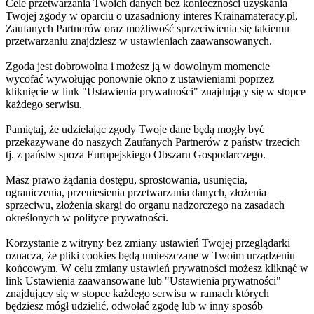
Cele przetwarzania Twoich danych bez konieczności uzyskania
Twojej zgody w oparciu o uzasadniony interes Krainamateracy.pl,
Zaufanych Partnerów oraz możliwość sprzeciwienia się takiemu
przetwarzaniu znajdziesz w ustawieniach zaawansowanych.
Zgoda jest dobrowolna i możesz ją w dowolnym momencie
wycofać wywołując ponownie okno z ustawieniami poprzez
kliknięcie w link "Ustawienia prywatności" znajdujący się w stopce
każdego serwisu.
Pamiętaj, że udzielając zgody Twoje dane będą mogły być
przekazywane do naszych Zaufanych Partnerów z państw trzecich
tj. z państw spoza Europejskiego Obszaru Gospodarczego.
Masz prawo żądania dostępu, sprostowania, usunięcia,
ograniczenia, przeniesienia przetwarzania danych, złożenia
sprzeciwu, złożenia skargi do organu nadzorczego na zasadach
określonych w polityce prywatności.
Korzystanie z witryny bez zmiany ustawień Twojej przeglądarki
oznacza, że pliki cookies będą umieszczane w Twoim urządzeniu
końcowym. W celu zmiany ustawień prywatności możesz kliknąć w
link Ustawienia zaawansowane lub "Ustawienia prywatności"
znajdujący się w stopce każdego serwisu w ramach których
będziesz mógł udzielić, odwołać zgodę lub w inny sposób