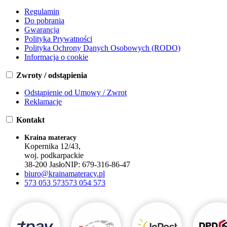
Regulamin
Do pobrania
Gwarancja
Polityka Prywatności
Polityka Ochrony Danych Osobowych (RODO)
Informacja o cookie
Zwroty / odstąpienia
Odstąpienie od Umowy / Zwrot
Reklamacje
Kontakt
Kraina materacy
Kopernika 12/43,
woj. podkarpackie
38-200 Jasło
NIP:
679-316-86-47
biuro@krainamateracy.pl
573 053 573
573 054 573