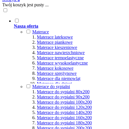
Twój koszyk jest pusty ...
Nasza oferta
Materace
Materace lateksowe
Materace piankowe
Materace kieszeniowe
Materace nawierzchniowe
Materace termoelastyczne
Materace wysokoelastyczne
Materace kokosowe
Materace sprężynowe
Materace dla niemowląt
Materace dla dzieci
Materace do sypialni
Materace hybrydowe
Materace do sypialni 80x200
Materace naturalne
Materace do sypialni 90x200
Materace ortopedyczne
Materace do sypialni 100x200
Materace multipocket
Materace do sypialni 120x200
Materace premium
Materace do sypialni 140x200
Materace dla seniorów
Materace do sypialni 160x200
Materace dla par
Materace do sypialni 180x200
Materace dla alergików
Materace do sypialni 200x200