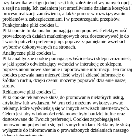
użytkownika w ciągu jednej sesji lub, zależnie od wybranych opcji,
z sesji na sesję. Ich zadaniem jest umożliwienie działania koszyka i
procesu realizacji zamówienia, a także pomoc w rozwiązywaniu
problemów z zabezpieczeniami i w przestrzeganiu przepisów.
Funkcjonalne pliki cookies
Pliki cookie funkcjonalne pomagają nam poprawiać efektywność
prowadzonych działań marketingowych oraz dostosowywać je do
Twoich potrzeb i preferencji np. poprzez zapamiętanie wszelkich
wyborów dokonywanych na stronach.
Analityczne pliki cookies
Pliki analityczne cookie pomagają właścicielowi sklepu zrozumieć,
w jaki sposób odwiedzający wchodzi w interakcję ze sklepem,
poprzez anonimowe zbieranie i raportowanie informacji. Ten rodzaj
cookies pozwala nam mierzyć ilość wizyt i zbierać informacje o
źródłach ruchu, dzięki czemu możemy poprawić działanie naszej
strony.
Reklamowe pliki cookies
Pliki cookie reklamowe służą do promowania niektórych usług,
artykułów lub wydarzeń. W tym celu możemy wykorzystywać
reklamy, które wyświetlają się w innych serwisach internetowych.
Celem jest aby wiadomości reklamowe były bardziej trafne oraz
dostosowane do Twoich preferencji. Cookies zapobiegają też
ponownemu pojawianiu się tych samych reklam. Reklamy te służą
wyłącznie do informowania o prowadzonych działaniach naszego
sklepu internetowego.