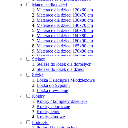
Materace dla osób aktywnych
Materace dla dzieci
Podział wg rozmiarów
Materace dla dzieci 120x60 cm
Materace dla dzieci 130x70 cm
Materace dla dzieci 130x80 cm
Materace dla dzieci 140x70 cm
Materace dla dzieci 160x70 cm
Materace dla dzieci 160x80 cm
Materace dla dzieci 160x90 cm
Materace dla dzieci 165x80 cm
Materace dla dzieci 170x80 cm
Materace dla dzieci 180x80 cm
Stelaże
Materace dla dzieci 180x90 cm
Stelaże do łóżek dla dorosłych
Materace dla dzieci 190x80 cm
Stelaże do łóżek dla dzieci
Materace dla dzieci 190x90 cm
Łóżka
Materace dla dzieci 200x80 cm
Łóżka Dziecięce i Młodzieżowe
Materace dla dzieci 200x90 cm
Łóżka do Sypialni
Materace dla dzieci 200x100 cm
Łóżka drewniane
Materace dla dzieci 200x120 cm
Kołdry
Materace dla dzieci 200x140 cm
Kołdry / komplety dziecięce
Materace dla dzieci 200x160 cm
Kołdry całoroczne
Materace dla dzieci 200x180 cm
Kołdry letnie
Materace dla dzieci 200x200 cm
Kołdry zimowe
Poduszki
Poduszki dla dorosłych