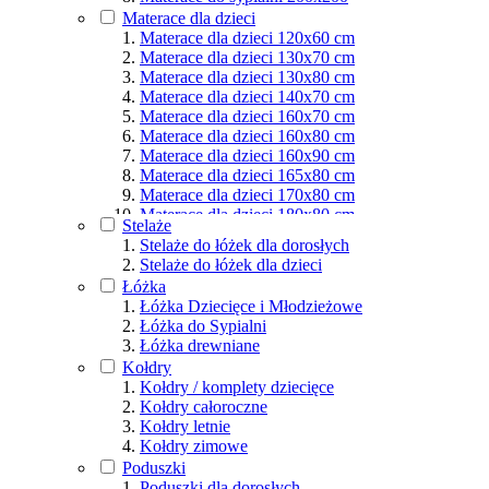
Materace dla osób aktywnych
Materace dla dzieci
Podział wg rozmiarów
Materace dla dzieci 120x60 cm
Materace dla dzieci 130x70 cm
Materace dla dzieci 130x80 cm
Materace dla dzieci 140x70 cm
Materace dla dzieci 160x70 cm
Materace dla dzieci 160x80 cm
Materace dla dzieci 160x90 cm
Materace dla dzieci 165x80 cm
Materace dla dzieci 170x80 cm
Materace dla dzieci 180x80 cm
Stelaże
Materace dla dzieci 180x90 cm
Stelaże do łóżek dla dorosłych
Materace dla dzieci 190x80 cm
Stelaże do łóżek dla dzieci
Materace dla dzieci 190x90 cm
Łóżka
Materace dla dzieci 200x80 cm
Łóżka Dziecięce i Młodzieżowe
Materace dla dzieci 200x90 cm
Łóżka do Sypialni
Materace dla dzieci 200x100 cm
Łóżka drewniane
Materace dla dzieci 200x120 cm
Kołdry
Materace dla dzieci 200x140 cm
Kołdry / komplety dziecięce
Materace dla dzieci 200x160 cm
Kołdry całoroczne
Materace dla dzieci 200x180 cm
Kołdry letnie
Materace dla dzieci 200x200 cm
Kołdry zimowe
Poduszki
Poduszki dla dorosłych