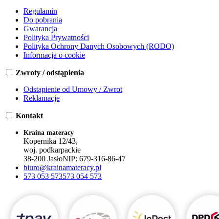
Regulamin
Do pobrania
Gwarancja
Polityka Prywatności
Polityka Ochrony Danych Osobowych (RODO)
Informacja o cookie
Zwroty / odstąpienia
Odstąpienie od Umowy / Zwrot
Reklamacje
Kontakt
Kraina materacy
Kopernika 12/43,
woj. podkarpackie
38-200 Jasło
NIP:
679-316-86-47
biuro@krainamateracy.pl
573 053 573
573 054 573