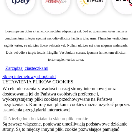
Lorem ipsum dolor sit amet, consectetur adipiscing elit. Sed ac quam non lectus facilisis
condimentum. Integer eget mi nec odio efficitur facilisis id ac urna. Phasellus vestibulum
sagittis tortor, eu ultricies libero vehicula vel. Nullam ultrices est vitae aliquam malesuada.
Duis vel odio a turpis iaculis fringilla. Vestibulum cursus, ipsum a fermentum efficitur,
tortor sapien varius tortor.
Zarządzaj ciasteczkami
Sklep internetowy shopGold
USTAWIENIA PLIKÓW COOKIES
W celu ulepszenia zawartości naszej strony internetowej oraz
dostosowania jej do Państwa osobistych preferencji,
wykorzystujemy pliki cookies przechowywane na Państwa
urządzeniach. Kontrolę nad plikami cookies można uzyskać poprzez
ustawienia przeglądarki internetowej.
Niezbędne do działania sklepu pliki cookie
Są zawsze włączone, ponieważ umożliwiają podstawowe działanie
strony. Są to między innymi pliki cookie pozwalające pamiętać