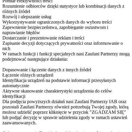
Pomiar efektywności treści
Rozumienie odbiorców dzięki statystyce lub kombinacji danych z
różnych źródeł
Rozwój i ulepszanie usług
Wykorzystywanie ograniczonych danych do wyboru treści
Zapewnienie bezpieczeństwa, zapobieganie oszustwom i
naprawianie błędów
Dostarczanie i prezentowanie reklam i treści
Zapisanie decyzji dotyczących prywatności oraz informowanie o
nich
W ramach funkcji i funkcji specjalnych nasi Zaufani Partnerzy mogą
podejmować następujące działania:
Dopasowanie i łączenie danych z innych źródeł
Łączenie różnych urządzeń
Identyfikacja urządzeń na podstawie informacji przesyłanych
automatycznie
Aktywne skanowanie charakterystyki urządzenia do celów
identyfikacji
Dla podjęcia powyższych działań nasi Zaufani Partnerzy IAB oraz
pozostali Zaufani Partnerzy również potrzebują Twojej zgody, którą
możesz udzielić poprzez kliknięcie w przycisk "ZGADZAM SIĘ"
lub podjąć decyzję w sprawie udzielenia zgody w ramach ustawień
zaawansowanych.