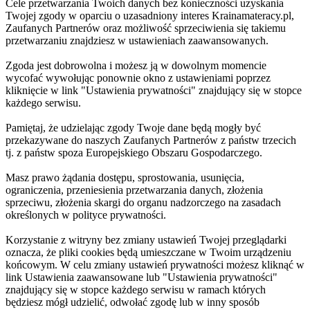
Cele przetwarzania Twoich danych bez konieczności uzyskania
Twojej zgody w oparciu o uzasadniony interes Krainamateracy.pl,
Zaufanych Partnerów oraz możliwość sprzeciwienia się takiemu
przetwarzaniu znajdziesz w ustawieniach zaawansowanych.
Zgoda jest dobrowolna i możesz ją w dowolnym momencie
wycofać wywołując ponownie okno z ustawieniami poprzez
kliknięcie w link "Ustawienia prywatności" znajdujący się w stopce
każdego serwisu.
Pamiętaj, że udzielając zgody Twoje dane będą mogły być
przekazywane do naszych Zaufanych Partnerów z państw trzecich
tj. z państw spoza Europejskiego Obszaru Gospodarczego.
Masz prawo żądania dostępu, sprostowania, usunięcia,
ograniczenia, przeniesienia przetwarzania danych, złożenia
sprzeciwu, złożenia skargi do organu nadzorczego na zasadach
określonych w polityce prywatności.
Korzystanie z witryny bez zmiany ustawień Twojej przeglądarki
oznacza, że pliki cookies będą umieszczane w Twoim urządzeniu
końcowym. W celu zmiany ustawień prywatności możesz kliknąć w
link Ustawienia zaawansowane lub "Ustawienia prywatności"
znajdujący się w stopce każdego serwisu w ramach których
będziesz mógł udzielić, odwołać zgodę lub w inny sposób