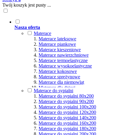
Twój koszyk jest pusty ...
Nasza oferta
Materace
Materace lateksowe
Materace piankowe
Materace kieszeniowe
Materace nawierzchniowe
Materace termoelastyczne
Materace wysokoelastyczne
Materace kokosowe
Materace sprężynowe
Materace dla niemowląt
Materace dla dzieci
Materace do sypialni
Materace hybrydowe
Materace do sypialni 80x200
Materace naturalne
Materace do sypialni 90x200
Materace ortopedyczne
Materace do sypialni 100x200
Materace multipocket
Materace do sypialni 120x200
Materace premium
Materace do sypialni 140x200
Materace dla seniorów
Materace do sypialni 160x200
Materace dla par
Materace do sypialni 180x200
Materace dla alergików
Materace do sypialni 200x200