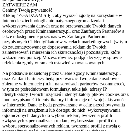
ZATWIERDZAM
Cenimy Twoją prywatność
Kliknij "ZGADZAM SIĘ", aby wyrazić zgodę na korzystanie w
Internecie z technologii automatycznego gromadzenia i
wykorzystywania danych oraz na przetwarzanie Twoich danych
osobowych przez Krainamateracy.pl, oraz Zaufanych Partnerów a
także udostępnienie przez nas ww. Zaufanym Partnerom
przypisanych Ci identyfikatorów w celach marketingowych (w tym
do zautomatyzowanego dopasowania reklam do Twoich
zainteresowań i mierzenia ich skuteczności) i pozostałych, które
wskazujemy poniżej. Możesz również podjąć decyzję w sprawie
udzielenia zgody w ramach ustawień zaawansowanych.
Na podstawie udzielonej przez Ciebie zgody Krainamateracy.pl,
oraz Zaufani Partnerzy będą przetwarzać Twoje dane osobowe
zbierane w Internecie (m.in. na serwisach partnerów e-commerce),
w tym za pośrednictwem formularzy, takie jak: adresy IP,
identyfikatory Twoich urządzeń i identyfikatory plików cookies oraz
inne przypisane Ci identyfikatory i informacje o Twojej aktywności
w Internecie. Dane te będą przetwarzane w celu: przechowywania
informacji na urządzeniu lub dostępu do nich, wykorzystywania
ograniczonych danych do wyboru reklam, tworzenia profili
związanych z personalizacją reklam, wykorzystania profili do
wyboru spersonalizowanych reklam, tworzenia profili z myślą o