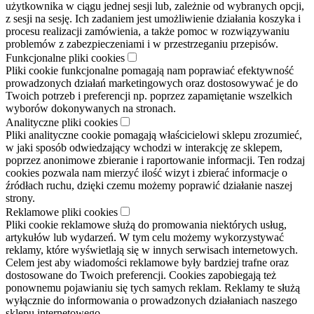
użytkownika w ciągu jednej sesji lub, zależnie od wybranych opcji,
z sesji na sesję. Ich zadaniem jest umożliwienie działania koszyka i
procesu realizacji zamówienia, a także pomoc w rozwiązywaniu
problemów z zabezpieczeniami i w przestrzeganiu przepisów.
Funkcjonalne pliki cookies
Pliki cookie funkcjonalne pomagają nam poprawiać efektywność
prowadzonych działań marketingowych oraz dostosowywać je do
Twoich potrzeb i preferencji np. poprzez zapamiętanie wszelkich
wyborów dokonywanych na stronach.
Analityczne pliki cookies
Pliki analityczne cookie pomagają właścicielowi sklepu zrozumieć,
w jaki sposób odwiedzający wchodzi w interakcję ze sklepem,
poprzez anonimowe zbieranie i raportowanie informacji. Ten rodzaj
cookies pozwala nam mierzyć ilość wizyt i zbierać informacje o
źródłach ruchu, dzięki czemu możemy poprawić działanie naszej
strony.
Reklamowe pliki cookies
Pliki cookie reklamowe służą do promowania niektórych usług,
artykułów lub wydarzeń. W tym celu możemy wykorzystywać
reklamy, które wyświetlają się w innych serwisach internetowych.
Celem jest aby wiadomości reklamowe były bardziej trafne oraz
dostosowane do Twoich preferencji. Cookies zapobiegają też
ponownemu pojawianiu się tych samych reklam. Reklamy te służą
wyłącznie do informowania o prowadzonych działaniach naszego
sklepu internetowego.