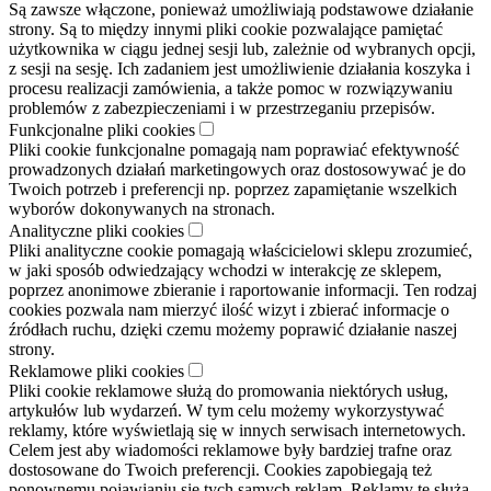
Są zawsze włączone, ponieważ umożliwiają podstawowe działanie
strony. Są to między innymi pliki cookie pozwalające pamiętać
użytkownika w ciągu jednej sesji lub, zależnie od wybranych opcji,
z sesji na sesję. Ich zadaniem jest umożliwienie działania koszyka i
procesu realizacji zamówienia, a także pomoc w rozwiązywaniu
problemów z zabezpieczeniami i w przestrzeganiu przepisów.
Funkcjonalne pliki cookies
Pliki cookie funkcjonalne pomagają nam poprawiać efektywność
prowadzonych działań marketingowych oraz dostosowywać je do
Twoich potrzeb i preferencji np. poprzez zapamiętanie wszelkich
wyborów dokonywanych na stronach.
Analityczne pliki cookies
Pliki analityczne cookie pomagają właścicielowi sklepu zrozumieć,
w jaki sposób odwiedzający wchodzi w interakcję ze sklepem,
poprzez anonimowe zbieranie i raportowanie informacji. Ten rodzaj
cookies pozwala nam mierzyć ilość wizyt i zbierać informacje o
źródłach ruchu, dzięki czemu możemy poprawić działanie naszej
strony.
Reklamowe pliki cookies
Pliki cookie reklamowe służą do promowania niektórych usług,
artykułów lub wydarzeń. W tym celu możemy wykorzystywać
reklamy, które wyświetlają się w innych serwisach internetowych.
Celem jest aby wiadomości reklamowe były bardziej trafne oraz
dostosowane do Twoich preferencji. Cookies zapobiegają też
ponownemu pojawianiu się tych samych reklam. Reklamy te służą