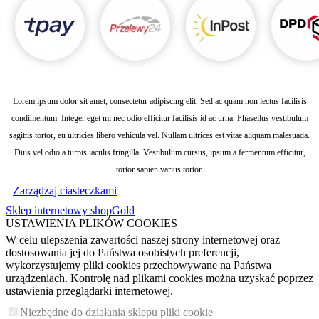
Lorem ipsum dolor sit amet, consectetur adipiscing elit. Sed ac quam non lectus facilisis
condimentum. Integer eget mi nec odio efficitur facilisis id ac urna. Phasellus vestibulum
sagittis tortor, eu ultricies libero vehicula vel. Nullam ultrices est vitae aliquam malesuada.
Duis vel odio a turpis iaculis fringilla. Vestibulum cursus, ipsum a fermentum efficitur,
tortor sapien varius tortor.
Zarządzaj ciasteczkami
Sklep internetowy shopGold
USTAWIENIA PLIKÓW COOKIES
W celu ulepszenia zawartości naszej strony internetowej oraz
dostosowania jej do Państwa osobistych preferencji,
wykorzystujemy pliki cookies przechowywane na Państwa
urządzeniach. Kontrolę nad plikami cookies można uzyskać poprzez
ustawienia przeglądarki internetowej.
Niezbędne do działania sklepu pliki cookie