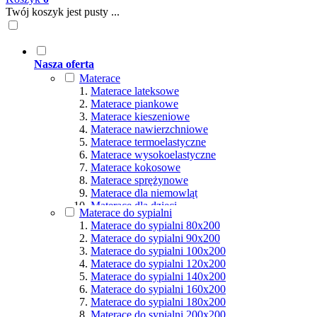
Twój koszyk jest pusty ...
Nasza oferta
Materace
Materace lateksowe
Materace piankowe
Materace kieszeniowe
Materace nawierzchniowe
Materace termoelastyczne
Materace wysokoelastyczne
Materace kokosowe
Materace sprężynowe
Materace dla niemowląt
Materace dla dzieci
Materace do sypialni
Materace hybrydowe
Materace do sypialni 80x200
Materace naturalne
Materace do sypialni 90x200
Materace ortopedyczne
Materace do sypialni 100x200
Materace multipocket
Materace do sypialni 120x200
Materace premium
Materace do sypialni 140x200
Materace dla seniorów
Materace do sypialni 160x200
Materace dla par
Materace do sypialni 180x200
Materace dla alergików
Materace do sypialni 200x200