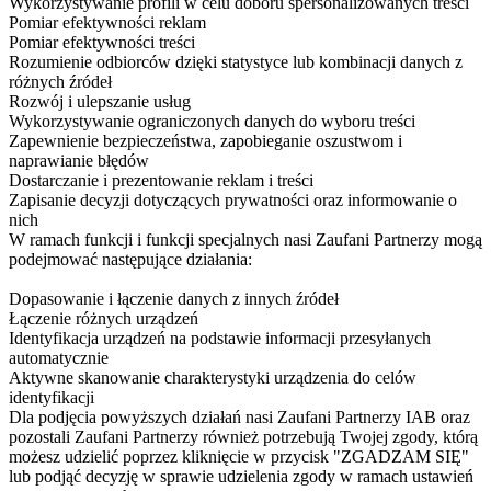
Wykorzystywanie profili w celu doboru spersonalizowanych treści
Pomiar efektywności reklam
Pomiar efektywności treści
Rozumienie odbiorców dzięki statystyce lub kombinacji danych z
różnych źródeł
Rozwój i ulepszanie usług
Wykorzystywanie ograniczonych danych do wyboru treści
Zapewnienie bezpieczeństwa, zapobieganie oszustwom i
naprawianie błędów
Dostarczanie i prezentowanie reklam i treści
Zapisanie decyzji dotyczących prywatności oraz informowanie o
nich
W ramach funkcji i funkcji specjalnych nasi Zaufani Partnerzy mogą
podejmować następujące działania:
Dopasowanie i łączenie danych z innych źródeł
Łączenie różnych urządzeń
Identyfikacja urządzeń na podstawie informacji przesyłanych
automatycznie
Aktywne skanowanie charakterystyki urządzenia do celów
identyfikacji
Dla podjęcia powyższych działań nasi Zaufani Partnerzy IAB oraz
pozostali Zaufani Partnerzy również potrzebują Twojej zgody, którą
możesz udzielić poprzez kliknięcie w przycisk "ZGADZAM SIĘ"
lub podjąć decyzję w sprawie udzielenia zgody w ramach ustawień