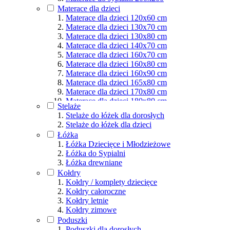
Materace dla osób aktywnych
Materace dla dzieci
Podział wg rozmiarów
Materace dla dzieci 120x60 cm
Materace dla dzieci 130x70 cm
Materace dla dzieci 130x80 cm
Materace dla dzieci 140x70 cm
Materace dla dzieci 160x70 cm
Materace dla dzieci 160x80 cm
Materace dla dzieci 160x90 cm
Materace dla dzieci 165x80 cm
Materace dla dzieci 170x80 cm
Materace dla dzieci 180x80 cm
Stelaże
Materace dla dzieci 180x90 cm
Stelaże do łóżek dla dorosłych
Materace dla dzieci 190x80 cm
Stelaże do łóżek dla dzieci
Materace dla dzieci 190x90 cm
Łóżka
Materace dla dzieci 200x80 cm
Łóżka Dziecięce i Młodzieżowe
Materace dla dzieci 200x90 cm
Łóżka do Sypialni
Materace dla dzieci 200x100 cm
Łóżka drewniane
Materace dla dzieci 200x120 cm
Kołdry
Materace dla dzieci 200x140 cm
Kołdry / komplety dziecięce
Materace dla dzieci 200x160 cm
Kołdry całoroczne
Materace dla dzieci 200x180 cm
Kołdry letnie
Materace dla dzieci 200x200 cm
Kołdry zimowe
Poduszki
Poduszki dla dorosłych