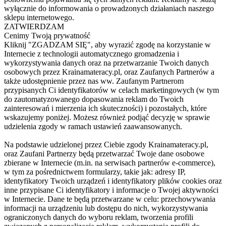
wyłącznie do informowania o prowadzonych działaniach naszego
sklepu internetowego.
ZATWIERDZAM
Cenimy Twoją prywatność
Kliknij "ZGADZAM SIĘ", aby wyrazić zgodę na korzystanie w
Internecie z technologii automatycznego gromadzenia i
wykorzystywania danych oraz na przetwarzanie Twoich danych
osobowych przez Krainamateracy.pl, oraz Zaufanych Partnerów a
także udostępnienie przez nas ww. Zaufanym Partnerom
przypisanych Ci identyfikatorów w celach marketingowych (w tym
do zautomatyzowanego dopasowania reklam do Twoich
zainteresowań i mierzenia ich skuteczności) i pozostałych, które
wskazujemy poniżej. Możesz również podjąć decyzję w sprawie
udzielenia zgody w ramach ustawień zaawansowanych.
Na podstawie udzielonej przez Ciebie zgody Krainamateracy.pl,
oraz Zaufani Partnerzy będą przetwarzać Twoje dane osobowe
zbierane w Internecie (m.in. na serwisach partnerów e-commerce),
w tym za pośrednictwem formularzy, takie jak: adresy IP,
identyfikatory Twoich urządzeń i identyfikatory plików cookies oraz
inne przypisane Ci identyfikatory i informacje o Twojej aktywności
w Internecie. Dane te będą przetwarzane w celu: przechowywania
informacji na urządzeniu lub dostępu do nich, wykorzystywania
ograniczonych danych do wyboru reklam, tworzenia profili