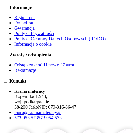
Informacje
Regulamin
Do pobrania
Gwarancja
Polityka Prywatności
Polityka Ochrony Danych Osobowych (RODO)
Informacja o cookie
Zwroty / odstąpienia
Odstąpienie od Umowy / Zwrot
Reklamacje
Kontakt
Kraina materacy
Kopernika 12/43,
woj. podkarpackie
38-200 Jasło
NIP:
679-316-86-47
biuro@krainamateracy.pl
573 053 573
573 054 573