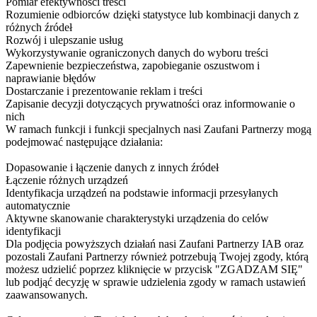
Pomiar efektywności treści
Rozumienie odbiorców dzięki statystyce lub kombinacji danych z
różnych źródeł
Rozwój i ulepszanie usług
Wykorzystywanie ograniczonych danych do wyboru treści
Zapewnienie bezpieczeństwa, zapobieganie oszustwom i
naprawianie błędów
Dostarczanie i prezentowanie reklam i treści
Zapisanie decyzji dotyczących prywatności oraz informowanie o
nich
W ramach funkcji i funkcji specjalnych nasi Zaufani Partnerzy mogą
podejmować następujące działania:
Dopasowanie i łączenie danych z innych źródeł
Łączenie różnych urządzeń
Identyfikacja urządzeń na podstawie informacji przesyłanych
automatycznie
Aktywne skanowanie charakterystyki urządzenia do celów
identyfikacji
Dla podjęcia powyższych działań nasi Zaufani Partnerzy IAB oraz
pozostali Zaufani Partnerzy również potrzebują Twojej zgody, którą
możesz udzielić poprzez kliknięcie w przycisk "ZGADZAM SIĘ"
lub podjąć decyzję w sprawie udzielenia zgody w ramach ustawień
zaawansowanych.