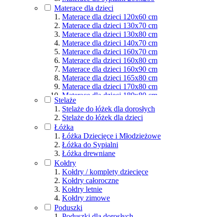
Materace dla osób aktywnych
Materace dla dzieci
Podział wg rozmiarów
Materace dla dzieci 120x60 cm
Materace dla dzieci 130x70 cm
Materace dla dzieci 130x80 cm
Materace dla dzieci 140x70 cm
Materace dla dzieci 160x70 cm
Materace dla dzieci 160x80 cm
Materace dla dzieci 160x90 cm
Materace dla dzieci 165x80 cm
Materace dla dzieci 170x80 cm
Materace dla dzieci 180x80 cm
Stelaże
Materace dla dzieci 180x90 cm
Stelaże do łóżek dla dorosłych
Materace dla dzieci 190x80 cm
Stelaże do łóżek dla dzieci
Materace dla dzieci 190x90 cm
Łóżka
Materace dla dzieci 200x80 cm
Łóżka Dziecięce i Młodzieżowe
Materace dla dzieci 200x90 cm
Łóżka do Sypialni
Materace dla dzieci 200x100 cm
Łóżka drewniane
Materace dla dzieci 200x120 cm
Kołdry
Materace dla dzieci 200x140 cm
Kołdry / komplety dziecięce
Materace dla dzieci 200x160 cm
Kołdry całoroczne
Materace dla dzieci 200x180 cm
Kołdry letnie
Materace dla dzieci 200x200 cm
Kołdry zimowe
Poduszki
Poduszki dla dorosłych