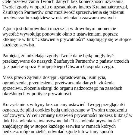
Cele przetwarzania Twoich danych bez konieczności uzyskania
Twojej zgody w oparciu o uzasadniony interes Krainamateracy.pl,
Zaufanych Partnerów oraz możliwość sprzeciwienia się takiemu
przetwarzaniu znajdziesz w ustawieniach zaawansowanych.
Zgoda jest dobrowolna i możesz ją w dowolnym momencie
wycofać wywołując ponownie okno z ustawieniami poprzez
kliknięcie w link "Ustawienia prywatności" znajdujący się w stopce
każdego serwisu.
Pamiętaj, że udzielając zgody Twoje dane będą mogły być
przekazywane do naszych Zaufanych Partnerów z państw trzecich
tj. z państw spoza Europejskiego Obszaru Gospodarczego.
Masz prawo żądania dostępu, sprostowania, usunięcia,
ograniczenia, przeniesienia przetwarzania danych, złożenia
sprzeciwu, złożenia skargi do organu nadzorczego na zasadach
określonych w polityce prywatności.
Korzystanie z witryny bez zmiany ustawień Twojej przeglądarki
oznacza, że pliki cookies będą umieszczane w Twoim urządzeniu
końcowym. W celu zmiany ustawień prywatności możesz kliknąć w
link Ustawienia zaawansowane lub "Ustawienia prywatności"
znajdujący się w stopce każdego serwisu w ramach których
będziesz mógł udzielić, odwołać zgodę lub w inny sposób