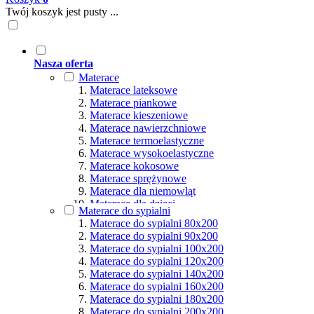
Twój koszyk jest pusty ...
Nasza oferta
Materace
Materace lateksowe
Materace piankowe
Materace kieszeniowe
Materace nawierzchniowe
Materace termoelastyczne
Materace wysokoelastyczne
Materace kokosowe
Materace sprężynowe
Materace dla niemowląt
Materace dla dzieci
Materace do sypialni
Materace hybrydowe
Materace do sypialni 80x200
Materace naturalne
Materace do sypialni 90x200
Materace ortopedyczne
Materace do sypialni 100x200
Materace multipocket
Materace do sypialni 120x200
Materace premium
Materace do sypialni 140x200
Materace dla seniorów
Materace do sypialni 160x200
Materace dla par
Materace do sypialni 180x200
Materace dla alergików
Materace do sypialni 200x200