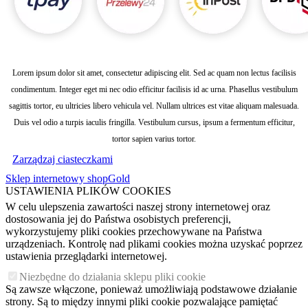
Lorem ipsum dolor sit amet, consectetur adipiscing elit. Sed ac quam non lectus facilisis
condimentum. Integer eget mi nec odio efficitur facilisis id ac urna. Phasellus vestibulum
sagittis tortor, eu ultricies libero vehicula vel. Nullam ultrices est vitae aliquam malesuada.
Duis vel odio a turpis iaculis fringilla. Vestibulum cursus, ipsum a fermentum efficitur,
tortor sapien varius tortor.
Zarządzaj ciasteczkami
Sklep internetowy shopGold
USTAWIENIA PLIKÓW COOKIES
W celu ulepszenia zawartości naszej strony internetowej oraz
dostosowania jej do Państwa osobistych preferencji,
wykorzystujemy pliki cookies przechowywane na Państwa
urządzeniach. Kontrolę nad plikami cookies można uzyskać poprzez
ustawienia przeglądarki internetowej.
Niezbędne do działania sklepu pliki cookie
Są zawsze włączone, ponieważ umożliwiają podstawowe działanie
strony. Są to między innymi pliki cookie pozwalające pamiętać