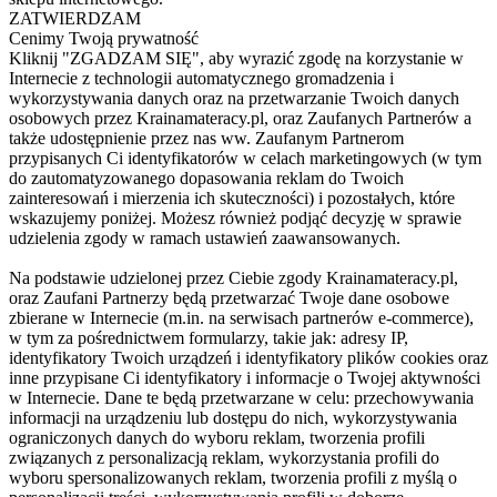
ZATWIERDZAM
Cenimy Twoją prywatność
Kliknij "ZGADZAM SIĘ", aby wyrazić zgodę na korzystanie w
Internecie z technologii automatycznego gromadzenia i
wykorzystywania danych oraz na przetwarzanie Twoich danych
osobowych przez Krainamateracy.pl, oraz Zaufanych Partnerów a
także udostępnienie przez nas ww. Zaufanym Partnerom
przypisanych Ci identyfikatorów w celach marketingowych (w tym
do zautomatyzowanego dopasowania reklam do Twoich
zainteresowań i mierzenia ich skuteczności) i pozostałych, które
wskazujemy poniżej. Możesz również podjąć decyzję w sprawie
udzielenia zgody w ramach ustawień zaawansowanych.
Na podstawie udzielonej przez Ciebie zgody Krainamateracy.pl,
oraz Zaufani Partnerzy będą przetwarzać Twoje dane osobowe
zbierane w Internecie (m.in. na serwisach partnerów e-commerce),
w tym za pośrednictwem formularzy, takie jak: adresy IP,
identyfikatory Twoich urządzeń i identyfikatory plików cookies oraz
inne przypisane Ci identyfikatory i informacje o Twojej aktywności
w Internecie. Dane te będą przetwarzane w celu: przechowywania
informacji na urządzeniu lub dostępu do nich, wykorzystywania
ograniczonych danych do wyboru reklam, tworzenia profili
związanych z personalizacją reklam, wykorzystania profili do
wyboru spersonalizowanych reklam, tworzenia profili z myślą o