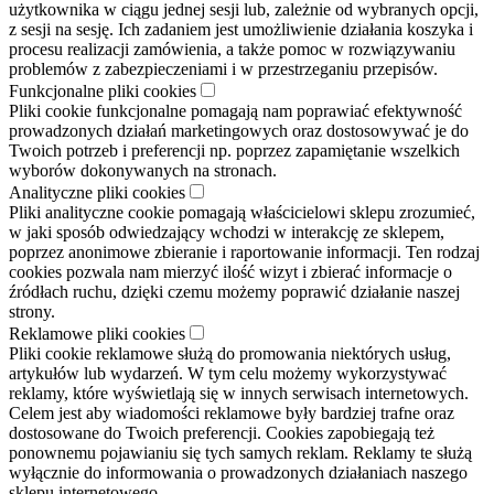
użytkownika w ciągu jednej sesji lub, zależnie od wybranych opcji,
z sesji na sesję. Ich zadaniem jest umożliwienie działania koszyka i
procesu realizacji zamówienia, a także pomoc w rozwiązywaniu
problemów z zabezpieczeniami i w przestrzeganiu przepisów.
Funkcjonalne pliki cookies
Pliki cookie funkcjonalne pomagają nam poprawiać efektywność
prowadzonych działań marketingowych oraz dostosowywać je do
Twoich potrzeb i preferencji np. poprzez zapamiętanie wszelkich
wyborów dokonywanych na stronach.
Analityczne pliki cookies
Pliki analityczne cookie pomagają właścicielowi sklepu zrozumieć,
w jaki sposób odwiedzający wchodzi w interakcję ze sklepem,
poprzez anonimowe zbieranie i raportowanie informacji. Ten rodzaj
cookies pozwala nam mierzyć ilość wizyt i zbierać informacje o
źródłach ruchu, dzięki czemu możemy poprawić działanie naszej
strony.
Reklamowe pliki cookies
Pliki cookie reklamowe służą do promowania niektórych usług,
artykułów lub wydarzeń. W tym celu możemy wykorzystywać
reklamy, które wyświetlają się w innych serwisach internetowych.
Celem jest aby wiadomości reklamowe były bardziej trafne oraz
dostosowane do Twoich preferencji. Cookies zapobiegają też
ponownemu pojawianiu się tych samych reklam. Reklamy te służą
wyłącznie do informowania o prowadzonych działaniach naszego
sklepu internetowego.