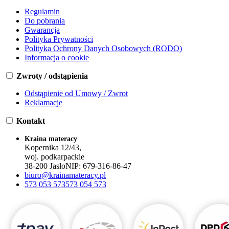
Regulamin
Do pobrania
Gwarancja
Polityka Prywatności
Polityka Ochrony Danych Osobowych (RODO)
Informacja o cookie
Zwroty / odstąpienia
Odstąpienie od Umowy / Zwrot
Reklamacje
Kontakt
Kraina materacy
Kopernika 12/43,
woj. podkarpackie
38-200 Jasło
NIP:
679-316-86-47
biuro@krainamateracy.pl
573 053 573
573 054 573