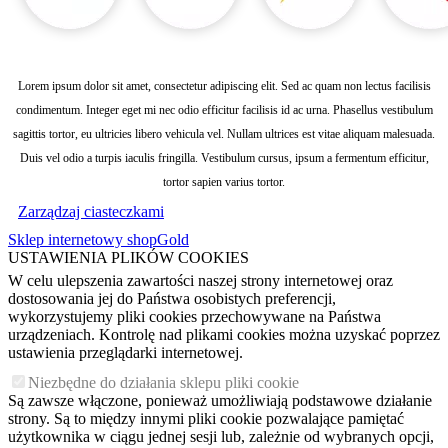
Lorem ipsum dolor sit amet, consectetur adipiscing elit. Sed ac quam non lectus facilisis
condimentum. Integer eget mi nec odio efficitur facilisis id ac urna. Phasellus vestibulum
sagittis tortor, eu ultricies libero vehicula vel. Nullam ultrices est vitae aliquam malesuada.
Duis vel odio a turpis iaculis fringilla. Vestibulum cursus, ipsum a fermentum efficitur,
tortor sapien varius tortor.
Zarządzaj ciasteczkami
Sklep internetowy shopGold
USTAWIENIA PLIKÓW COOKIES
W celu ulepszenia zawartości naszej strony internetowej oraz
dostosowania jej do Państwa osobistych preferencji,
wykorzystujemy pliki cookies przechowywane na Państwa
urządzeniach. Kontrolę nad plikami cookies można uzyskać poprzez
ustawienia przeglądarki internetowej.
Niezbędne do działania sklepu pliki cookie
Są zawsze włączone, ponieważ umożliwiają podstawowe działanie
strony. Są to między innymi pliki cookie pozwalające pamiętać
użytkownika w ciągu jednej sesji lub, zależnie od wybranych opcji,