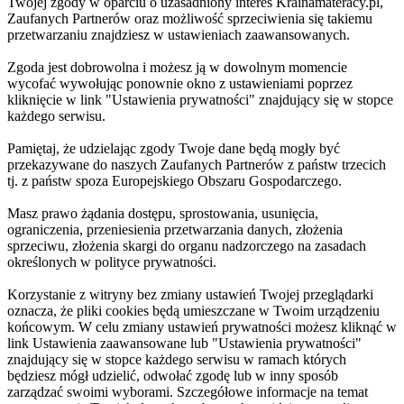
Twojej zgody w oparciu o uzasadniony interes Krainamateracy.pl,
Zaufanych Partnerów oraz możliwość sprzeciwienia się takiemu
przetwarzaniu znajdziesz w ustawieniach zaawansowanych.
Zgoda jest dobrowolna i możesz ją w dowolnym momencie
wycofać wywołując ponownie okno z ustawieniami poprzez
kliknięcie w link "Ustawienia prywatności" znajdujący się w stopce
każdego serwisu.
Pamiętaj, że udzielając zgody Twoje dane będą mogły być
przekazywane do naszych Zaufanych Partnerów z państw trzecich
tj. z państw spoza Europejskiego Obszaru Gospodarczego.
Masz prawo żądania dostępu, sprostowania, usunięcia,
ograniczenia, przeniesienia przetwarzania danych, złożenia
sprzeciwu, złożenia skargi do organu nadzorczego na zasadach
określonych w polityce prywatności.
Korzystanie z witryny bez zmiany ustawień Twojej przeglądarki
oznacza, że pliki cookies będą umieszczane w Twoim urządzeniu
końcowym. W celu zmiany ustawień prywatności możesz kliknąć w
link Ustawienia zaawansowane lub "Ustawienia prywatności"
znajdujący się w stopce każdego serwisu w ramach których
będziesz mógł udzielić, odwołać zgodę lub w inny sposób
zarządzać swoimi wyborami. Szczegółowe informacje na temat