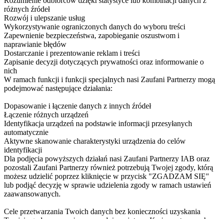
Rozumienie odbiorców dzięki statystyce lub kombinacji danych z
różnych źródeł
Rozwój i ulepszanie usług
Wykorzystywanie ograniczonych danych do wyboru treści
Zapewnienie bezpieczeństwa, zapobieganie oszustwom i
naprawianie błędów
Dostarczanie i prezentowanie reklam i treści
Zapisanie decyzji dotyczących prywatności oraz informowanie o
nich
W ramach funkcji i funkcji specjalnych nasi Zaufani Partnerzy mogą
podejmować następujące działania:
Dopasowanie i łączenie danych z innych źródeł
Łączenie różnych urządzeń
Identyfikacja urządzeń na podstawie informacji przesyłanych
automatycznie
Aktywne skanowanie charakterystyki urządzenia do celów
identyfikacji
Dla podjęcia powyższych działań nasi Zaufani Partnerzy IAB oraz
pozostali Zaufani Partnerzy również potrzebują Twojej zgody, którą
możesz udzielić poprzez kliknięcie w przycisk "ZGADZAM SIĘ"
lub podjąć decyzję w sprawie udzielenia zgody w ramach ustawień
zaawansowanych.
Cele przetwarzania Twoich danych bez konieczności uzyskania