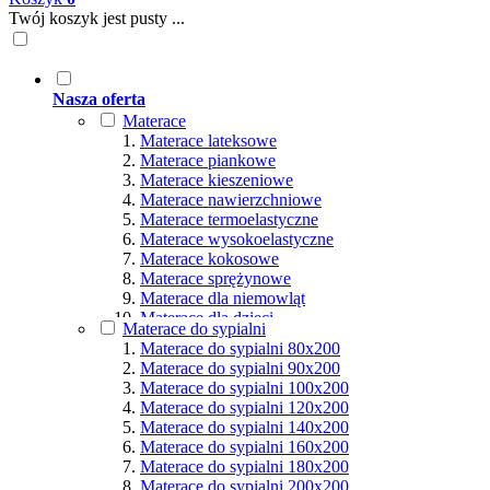
Twój koszyk jest pusty ...
Nasza oferta
Materace
Materace lateksowe
Materace piankowe
Materace kieszeniowe
Materace nawierzchniowe
Materace termoelastyczne
Materace wysokoelastyczne
Materace kokosowe
Materace sprężynowe
Materace dla niemowląt
Materace dla dzieci
Materace do sypialni
Materace hybrydowe
Materace do sypialni 80x200
Materace naturalne
Materace do sypialni 90x200
Materace ortopedyczne
Materace do sypialni 100x200
Materace multipocket
Materace do sypialni 120x200
Materace premium
Materace do sypialni 140x200
Materace dla seniorów
Materace do sypialni 160x200
Materace dla par
Materace do sypialni 180x200
Materace dla alergików
Materace do sypialni 200x200