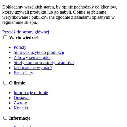
Dokładamy wszelkich starań, by opinie pochodziły od klientów,
którzy używali produktu lub go nabyli. Opinie są zbierane,
weryfikowane i publikowane zgodnie z zasadami opisanymi w
regulaminie sklepu.
Przejdź do strony głównej
Warto wiedzieć
Porady
Surowce użyte do produkcji
Zdrowy sen alergika
Strefy komfortu / strefy twardości
Jaki materac wybrać?
Bestsellery
O firmie
Informacje o firmie
Dostawa
Zwroty
Kontakt
Informacje