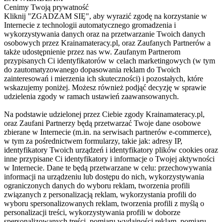
Cenimy Twoją prywatność
Kliknij "ZGADZAM SIĘ", aby wyrazić zgodę na korzystanie w
Internecie z technologii automatycznego gromadzenia i
wykorzystywania danych oraz na przetwarzanie Twoich danych
osobowych przez Krainamateracy.pl, oraz Zaufanych Partnerów a
także udostępnienie przez nas ww. Zaufanym Partnerom
przypisanych Ci identyfikatorów w celach marketingowych (w tym
do zautomatyzowanego dopasowania reklam do Twoich
zainteresowań i mierzenia ich skuteczności) i pozostałych, które
wskazujemy poniżej. Możesz również podjąć decyzję w sprawie
udzielenia zgody w ramach ustawień zaawansowanych.
Na podstawie udzielonej przez Ciebie zgody Krainamateracy.pl,
oraz Zaufani Partnerzy będą przetwarzać Twoje dane osobowe
zbierane w Internecie (m.in. na serwisach partnerów e-commerce),
w tym za pośrednictwem formularzy, takie jak: adresy IP,
identyfikatory Twoich urządzeń i identyfikatory plików cookies oraz
inne przypisane Ci identyfikatory i informacje o Twojej aktywności
w Internecie. Dane te będą przetwarzane w celu: przechowywania
informacji na urządzeniu lub dostępu do nich, wykorzystywania
ograniczonych danych do wyboru reklam, tworzenia profili
związanych z personalizacją reklam, wykorzystania profili do
wyboru spersonalizowanych reklam, tworzenia profili z myślą o
personalizacji treści, wykorzystywania profili w doborze
spersonalizowanych treści, pomiaru wydajności reklam, pomiaru