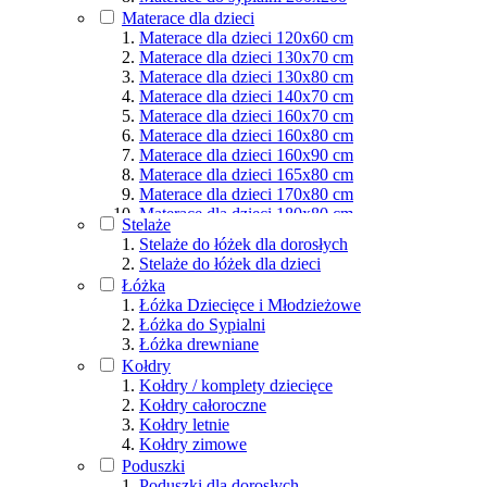
Materace dla osób aktywnych
Materace dla dzieci
Podział wg rozmiarów
Materace dla dzieci 120x60 cm
Materace dla dzieci 130x70 cm
Materace dla dzieci 130x80 cm
Materace dla dzieci 140x70 cm
Materace dla dzieci 160x70 cm
Materace dla dzieci 160x80 cm
Materace dla dzieci 160x90 cm
Materace dla dzieci 165x80 cm
Materace dla dzieci 170x80 cm
Materace dla dzieci 180x80 cm
Stelaże
Materace dla dzieci 180x90 cm
Stelaże do łóżek dla dorosłych
Materace dla dzieci 190x80 cm
Stelaże do łóżek dla dzieci
Materace dla dzieci 190x90 cm
Łóżka
Materace dla dzieci 200x80 cm
Łóżka Dziecięce i Młodzieżowe
Materace dla dzieci 200x90 cm
Łóżka do Sypialni
Materace dla dzieci 200x100 cm
Łóżka drewniane
Materace dla dzieci 200x120 cm
Kołdry
Materace dla dzieci 200x140 cm
Kołdry / komplety dziecięce
Materace dla dzieci 200x160 cm
Kołdry całoroczne
Materace dla dzieci 200x180 cm
Kołdry letnie
Materace dla dzieci 200x200 cm
Kołdry zimowe
Poduszki
Poduszki dla dorosłych