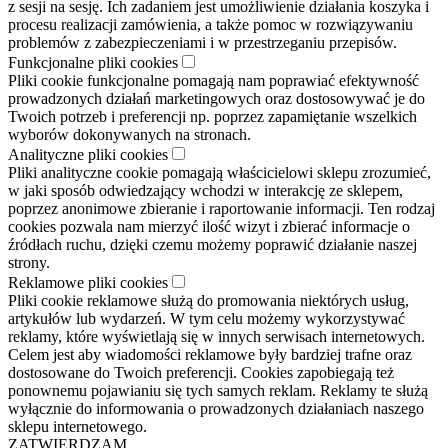
z sesji na sesję. Ich zadaniem jest umożliwienie działania koszyka i
procesu realizacji zamówienia, a także pomoc w rozwiązywaniu
problemów z zabezpieczeniami i w przestrzeganiu przepisów.
Funkcjonalne pliki cookies
Pliki cookie funkcjonalne pomagają nam poprawiać efektywność
prowadzonych działań marketingowych oraz dostosowywać je do
Twoich potrzeb i preferencji np. poprzez zapamiętanie wszelkich
wyborów dokonywanych na stronach.
Analityczne pliki cookies
Pliki analityczne cookie pomagają właścicielowi sklepu zrozumieć,
w jaki sposób odwiedzający wchodzi w interakcję ze sklepem,
poprzez anonimowe zbieranie i raportowanie informacji. Ten rodzaj
cookies pozwala nam mierzyć ilość wizyt i zbierać informacje o
źródłach ruchu, dzięki czemu możemy poprawić działanie naszej
strony.
Reklamowe pliki cookies
Pliki cookie reklamowe służą do promowania niektórych usług,
artykułów lub wydarzeń. W tym celu możemy wykorzystywać
reklamy, które wyświetlają się w innych serwisach internetowych.
Celem jest aby wiadomości reklamowe były bardziej trafne oraz
dostosowane do Twoich preferencji. Cookies zapobiegają też
ponownemu pojawianiu się tych samych reklam. Reklamy te służą
wyłącznie do informowania o prowadzonych działaniach naszego
sklepu internetowego.
ZATWIERDZAM