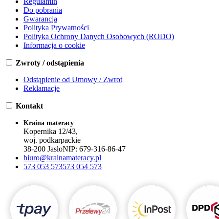
Regulamin
Do pobrania
Gwarancja
Polityka Prywatności
Polityka Ochrony Danych Osobowych (RODO)
Informacja o cookie
Zwroty / odstąpienia
Odstąpienie od Umowy / Zwrot
Reklamacje
Kontakt
Kraina materacy
Kopernika 12/43,
woj. podkarpackie
38-200 Jasło
NIP:
679-316-86-47
biuro@krainamateracy.pl
573 053 573
573 054 573