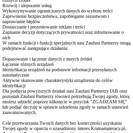
różnych źródeł
Rozwój i ulepszanie usług
Wykorzystywanie ograniczonych danych do wyboru treści
Zapewnienie bezpieczeństwa, zapobieganie oszustwom i
naprawianie błędów
Dostarczanie i prezentowanie reklam i treści
Zapisanie decyzji dotyczących prywatności oraz informowanie o
nich
W ramach funkcji i funkcji specjalnych nasi Zaufani Partnerzy mogą
podejmować następujące działania:
Dopasowanie i łączenie danych z innych źródeł
Łączenie różnych urządzeń
Identyfikacja urządzeń na podstawie informacji przesyłanych
automatycznie
Aktywne skanowanie charakterystyki urządzenia do celów
identyfikacji
Dla podjęcia powyższych działań nasi Zaufani Partnerzy IAB oraz
pozostali Zaufani Partnerzy również potrzebują Twojej zgody, którą
możesz udzielić poprzez kliknięcie w przycisk "ZGADZAM SIĘ"
lub podjąć decyzję w sprawie udzielenia zgody w ramach ustawień
zaawansowanych.
Cele przetwarzania Twoich danych bez konieczności uzyskania
Twojej zgody w oparciu o uzasadniony interes Krainamateracy.pl,