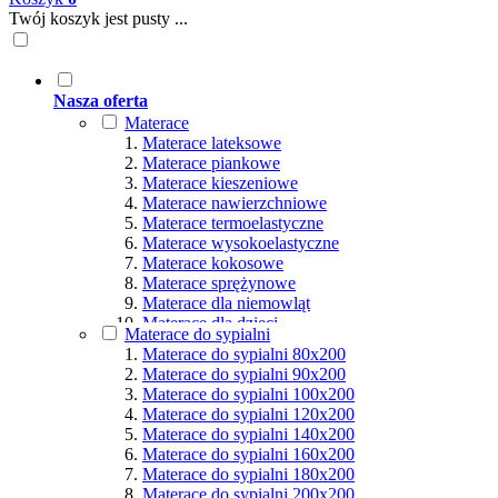
Twój koszyk jest pusty ...
Nasza oferta
Materace
Materace lateksowe
Materace piankowe
Materace kieszeniowe
Materace nawierzchniowe
Materace termoelastyczne
Materace wysokoelastyczne
Materace kokosowe
Materace sprężynowe
Materace dla niemowląt
Materace dla dzieci
Materace do sypialni
Materace hybrydowe
Materace do sypialni 80x200
Materace naturalne
Materace do sypialni 90x200
Materace ortopedyczne
Materace do sypialni 100x200
Materace multipocket
Materace do sypialni 120x200
Materace premium
Materace do sypialni 140x200
Materace dla seniorów
Materace do sypialni 160x200
Materace dla par
Materace do sypialni 180x200
Materace dla alergików
Materace do sypialni 200x200