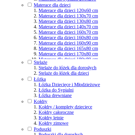
Materace dla osób aktywnych
Materace dla dzieci
Podział wg rozmiarów
Materace dla dzieci 120x60 cm
Materace dla dzieci 130x70 cm
Materace dla dzieci 130x80 cm
Materace dla dzieci 140x70 cm
Materace dla dzieci 160x70 cm
Materace dla dzieci 160x80 cm
Materace dla dzieci 160x90 cm
Materace dla dzieci 165x80 cm
Materace dla dzieci 170x80 cm
Materace dla dzieci 180x80 cm
Stelaże
Materace dla dzieci 180x90 cm
Stelaże do łóżek dla dorosłych
Materace dla dzieci 190x80 cm
Stelaże do łóżek dla dzieci
Materace dla dzieci 190x90 cm
Łóżka
Materace dla dzieci 200x80 cm
Łóżka Dziecięce i Młodzieżowe
Materace dla dzieci 200x90 cm
Łóżka do Sypialni
Materace dla dzieci 200x100 cm
Łóżka drewniane
Materace dla dzieci 200x120 cm
Kołdry
Materace dla dzieci 200x140 cm
Kołdry / komplety dziecięce
Materace dla dzieci 200x160 cm
Kołdry całoroczne
Materace dla dzieci 200x180 cm
Kołdry letnie
Materace dla dzieci 200x200 cm
Kołdry zimowe
Poduszki
Poduszki dla dorosłych