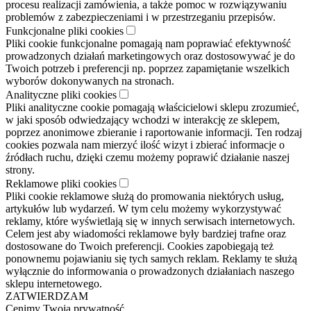
procesu realizacji zamówienia, a także pomoc w rozwiązywaniu
problemów z zabezpieczeniami i w przestrzeganiu przepisów.
Funkcjonalne pliki cookies
Pliki cookie funkcjonalne pomagają nam poprawiać efektywność
prowadzonych działań marketingowych oraz dostosowywać je do
Twoich potrzeb i preferencji np. poprzez zapamiętanie wszelkich
wyborów dokonywanych na stronach.
Analityczne pliki cookies
Pliki analityczne cookie pomagają właścicielowi sklepu zrozumieć,
w jaki sposób odwiedzający wchodzi w interakcję ze sklepem,
poprzez anonimowe zbieranie i raportowanie informacji. Ten rodzaj
cookies pozwala nam mierzyć ilość wizyt i zbierać informacje o
źródłach ruchu, dzięki czemu możemy poprawić działanie naszej
strony.
Reklamowe pliki cookies
Pliki cookie reklamowe służą do promowania niektórych usług,
artykułów lub wydarzeń. W tym celu możemy wykorzystywać
reklamy, które wyświetlają się w innych serwisach internetowych.
Celem jest aby wiadomości reklamowe były bardziej trafne oraz
dostosowane do Twoich preferencji. Cookies zapobiegają też
ponownemu pojawianiu się tych samych reklam. Reklamy te służą
wyłącznie do informowania o prowadzonych działaniach naszego
sklepu internetowego.
ZATWIERDZAM
Cenimy Twoją prywatność