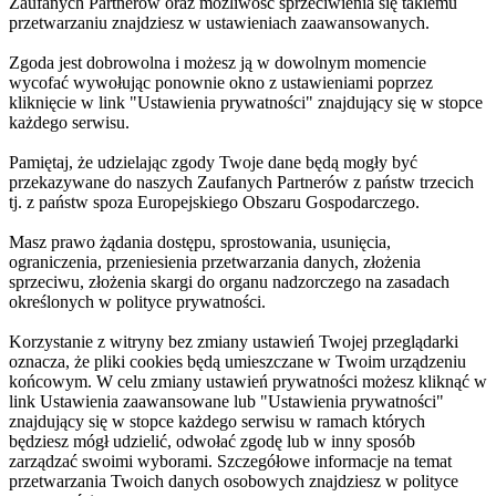
Zaufanych Partnerów oraz możliwość sprzeciwienia się takiemu
przetwarzaniu znajdziesz w ustawieniach zaawansowanych.
Zgoda jest dobrowolna i możesz ją w dowolnym momencie
wycofać wywołując ponownie okno z ustawieniami poprzez
kliknięcie w link "Ustawienia prywatności" znajdujący się w stopce
każdego serwisu.
Pamiętaj, że udzielając zgody Twoje dane będą mogły być
przekazywane do naszych Zaufanych Partnerów z państw trzecich
tj. z państw spoza Europejskiego Obszaru Gospodarczego.
Masz prawo żądania dostępu, sprostowania, usunięcia,
ograniczenia, przeniesienia przetwarzania danych, złożenia
sprzeciwu, złożenia skargi do organu nadzorczego na zasadach
określonych w polityce prywatności.
Korzystanie z witryny bez zmiany ustawień Twojej przeglądarki
oznacza, że pliki cookies będą umieszczane w Twoim urządzeniu
końcowym. W celu zmiany ustawień prywatności możesz kliknąć w
link Ustawienia zaawansowane lub "Ustawienia prywatności"
znajdujący się w stopce każdego serwisu w ramach których
będziesz mógł udzielić, odwołać zgodę lub w inny sposób
zarządzać swoimi wyborami. Szczegółowe informacje na temat
przetwarzania Twoich danych osobowych znajdziesz w polityce