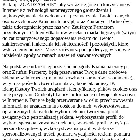
Kliknij "ZGADZAM SIĘ", aby wyrazić zgodę na korzystanie w
Internecie z technologii automatycznego gromadzenia i
wykorzystywania danych oraz na przetwarzanie Twoich danych
osobowych przez Krainamateracy.pl, oraz Zaufanych Partnerów a
także udostępnienie przez nas ww. Zaufanym Partnerom
przypisanych Ci identyfikatorów w celach marketingowych (w tym
do zautomatyzowanego dopasowania reklam do Twoich
zainteresowań i mierzenia ich skuteczności) i pozostałych, które
wskazujemy poniżej. Możesz również podjąć decyzję w sprawie
udzielenia zgody w ramach ustawień zaawansowanych.
Na podstawie udzielonej przez Ciebie zgody Krainamateracy.pl,
oraz Zaufani Partnerzy będą przetwarzać Twoje dane osobowe
zbierane w Internecie (m.in. na serwisach partnerów e-commerce),
w tym za pośrednictwem formularzy, takie jak: adresy IP,
identyfikatory Twoich urządzeń i identyfikatory plików cookies oraz
inne przypisane Ci identyfikatory i informacje o Twojej aktywności
w Internecie. Dane te będą przetwarzane w celu: przechowywania
informacji na urządzeniu lub dostępu do nich, wykorzystywania
ograniczonych danych do wyboru reklam, tworzenia profili
związanych z personalizacją reklam, wykorzystania profili do
wyboru spersonalizowanych reklam, tworzenia profili z myślą o
personalizacji treści, wykorzystywania profili w doborze
spersonalizowanych treści, pomiaru wydajności reklam, pomiaru
wydajności treści, poznawaniu odbiorców dzięki statystyce lub