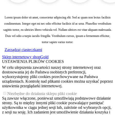
Lorem ipsum dolor sit amet, consectetur adipiscing elit. Sed ac quam non lectus facilisis
condimentum. Integer eget mi nec odio efficitur facilisis id ac urna. Phasellus vestibulum
sagittis tortor, eu ultricies libero vehicula vel. Nullam ultrices est vitae aliquam malesuada.
Duis vel odio a turpis iaculis fringilla. Vestibulum cursus, ipsum a fermentum efficitur,
tortor sapien varius tortor.
Zarządzaj ciasteczkami
Sklep internetowy shopGold
USTAWIENIA PLIKÓW COOKIES
W celu ulepszenia zawartości naszej strony internetowej oraz
dostosowania jej do Państwa osobistych preferencji,
wykorzystujemy pliki cookies przechowywane na Państwa
urządzeniach. Kontrolę nad plikami cookies można uzyskać poprzez
ustawienia przeglądarki internetowej.
Niezbędne do działania sklepu pliki cookie
Są zawsze włączone, ponieważ umożliwiają podstawowe działanie
strony. Są to między innymi pliki cookie pozwalające pamiętać
użytkownika w ciągu jednej sesji lub, zależnie od wybranych opcji,
z sesji na sesję. Ich zadaniem jest umożliwienie działania koszyka i