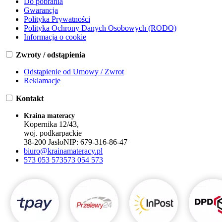
Do pobrania
Gwarancja
Polityka Prywatności
Polityka Ochrony Danych Osobowych (RODO)
Informacja o cookie
Zwroty / odstąpienia
Odstąpienie od Umowy / Zwrot
Reklamacje
Kontakt
Kraina materacy
Kopernika 12/43,
woj. podkarpackie
38-200 Jasło
NIP:
679-316-86-47
biuro@krainamateracy.pl
573 053 573
573 054 573