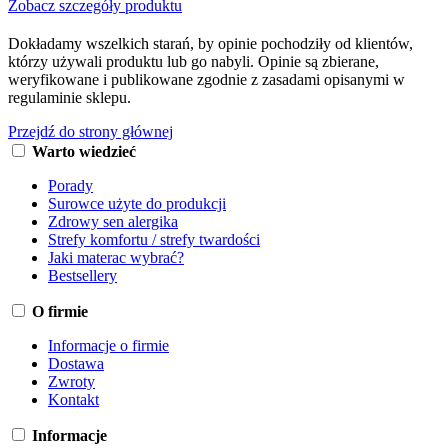
Zobacz szczegóły produktu
Dokładamy wszelkich starań, by opinie pochodziły od klientów,
którzy używali produktu lub go nabyli. Opinie są zbierane,
weryfikowane i publikowane zgodnie z zasadami opisanymi w
regulaminie sklepu.
Przejdź do strony głównej
Warto wiedzieć
Porady
Surowce użyte do produkcji
Zdrowy sen alergika
Strefy komfortu / strefy twardości
Jaki materac wybrać?
Bestsellery
O firmie
Informacje o firmie
Dostawa
Zwroty
Kontakt
Informacje