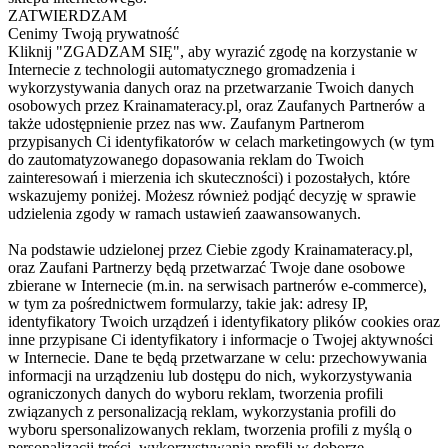
ZATWIERDZAM
Cenimy Twoją prywatność
Kliknij "ZGADZAM SIĘ", aby wyrazić zgodę na korzystanie w
Internecie z technologii automatycznego gromadzenia i
wykorzystywania danych oraz na przetwarzanie Twoich danych
osobowych przez Krainamateracy.pl, oraz Zaufanych Partnerów a
także udostępnienie przez nas ww. Zaufanym Partnerom
przypisanych Ci identyfikatorów w celach marketingowych (w tym
do zautomatyzowanego dopasowania reklam do Twoich
zainteresowań i mierzenia ich skuteczności) i pozostałych, które
wskazujemy poniżej. Możesz również podjąć decyzję w sprawie
udzielenia zgody w ramach ustawień zaawansowanych.
Na podstawie udzielonej przez Ciebie zgody Krainamateracy.pl,
oraz Zaufani Partnerzy będą przetwarzać Twoje dane osobowe
zbierane w Internecie (m.in. na serwisach partnerów e-commerce),
w tym za pośrednictwem formularzy, takie jak: adresy IP,
identyfikatory Twoich urządzeń i identyfikatory plików cookies oraz
inne przypisane Ci identyfikatory i informacje o Twojej aktywności
w Internecie. Dane te będą przetwarzane w celu: przechowywania
informacji na urządzeniu lub dostępu do nich, wykorzystywania
ograniczonych danych do wyboru reklam, tworzenia profili
związanych z personalizacją reklam, wykorzystania profili do
wyboru spersonalizowanych reklam, tworzenia profili z myślą o
personalizacji treści, wykorzystywania profili w doborze