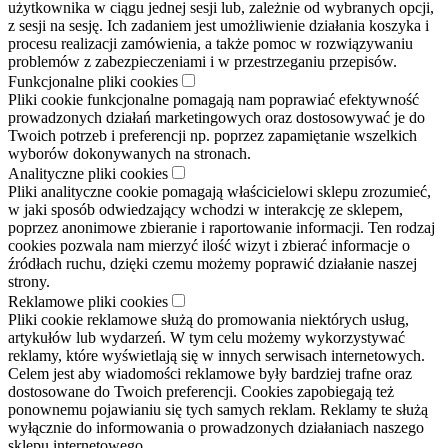
użytkownika w ciągu jednej sesji lub, zależnie od wybranych opcji,
z sesji na sesję. Ich zadaniem jest umożliwienie działania koszyka i
procesu realizacji zamówienia, a także pomoc w rozwiązywaniu
problemów z zabezpieczeniami i w przestrzeganiu przepisów.
Funkcjonalne pliki cookies
Pliki cookie funkcjonalne pomagają nam poprawiać efektywność
prowadzonych działań marketingowych oraz dostosowywać je do
Twoich potrzeb i preferencji np. poprzez zapamiętanie wszelkich
wyborów dokonywanych na stronach.
Analityczne pliki cookies
Pliki analityczne cookie pomagają właścicielowi sklepu zrozumieć,
w jaki sposób odwiedzający wchodzi w interakcję ze sklepem,
poprzez anonimowe zbieranie i raportowanie informacji. Ten rodzaj
cookies pozwala nam mierzyć ilość wizyt i zbierać informacje o
źródłach ruchu, dzięki czemu możemy poprawić działanie naszej
strony.
Reklamowe pliki cookies
Pliki cookie reklamowe służą do promowania niektórych usług,
artykułów lub wydarzeń. W tym celu możemy wykorzystywać
reklamy, które wyświetlają się w innych serwisach internetowych.
Celem jest aby wiadomości reklamowe były bardziej trafne oraz
dostosowane do Twoich preferencji. Cookies zapobiegają też
ponownemu pojawianiu się tych samych reklam. Reklamy te służą
wyłącznie do informowania o prowadzonych działaniach naszego
sklepu internetowego.