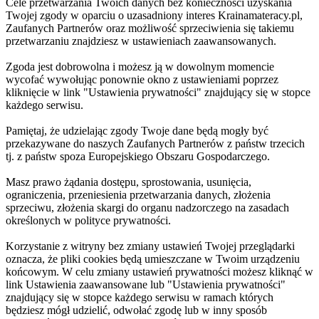
Cele przetwarzania Twoich danych bez konieczności uzyskania
Twojej zgody w oparciu o uzasadniony interes Krainamateracy.pl,
Zaufanych Partnerów oraz możliwość sprzeciwienia się takiemu
przetwarzaniu znajdziesz w ustawieniach zaawansowanych.
Zgoda jest dobrowolna i możesz ją w dowolnym momencie
wycofać wywołując ponownie okno z ustawieniami poprzez
kliknięcie w link "Ustawienia prywatności" znajdujący się w stopce
każdego serwisu.
Pamiętaj, że udzielając zgody Twoje dane będą mogły być
przekazywane do naszych Zaufanych Partnerów z państw trzecich
tj. z państw spoza Europejskiego Obszaru Gospodarczego.
Masz prawo żądania dostępu, sprostowania, usunięcia,
ograniczenia, przeniesienia przetwarzania danych, złożenia
sprzeciwu, złożenia skargi do organu nadzorczego na zasadach
określonych w polityce prywatności.
Korzystanie z witryny bez zmiany ustawień Twojej przeglądarki
oznacza, że pliki cookies będą umieszczane w Twoim urządzeniu
końcowym. W celu zmiany ustawień prywatności możesz kliknąć w
link Ustawienia zaawansowane lub "Ustawienia prywatności"
znajdujący się w stopce każdego serwisu w ramach których
będziesz mógł udzielić, odwołać zgodę lub w inny sposób