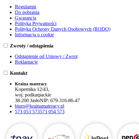
Regulamin
Do pobrania
Gwarancja
Polityka Prywatności
Polityka Ochrony Danych Osobowych (RODO)
Informacja o cookie
Zwroty / odstąpienia
Odstąpienie od Umowy / Zwrot
Reklamacje
Kontakt
Kraina materacy
Kopernika 12/43,
woj. podkarpackie
38-200 Jasło
NIP:
679-316-86-47
biuro@krainamateracy.pl
573 053 573
573 054 573