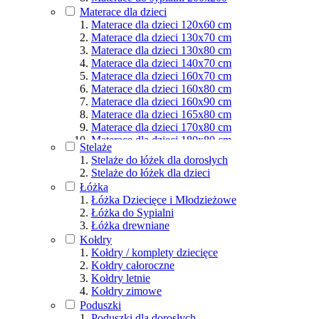
Materace dla osób aktywnych
Materace dla dzieci
Podział wg rozmiarów
Materace dla dzieci 120x60 cm
Materace dla dzieci 130x70 cm
Materace dla dzieci 130x80 cm
Materace dla dzieci 140x70 cm
Materace dla dzieci 160x70 cm
Materace dla dzieci 160x80 cm
Materace dla dzieci 160x90 cm
Materace dla dzieci 165x80 cm
Materace dla dzieci 170x80 cm
Materace dla dzieci 180x80 cm
Stelaże
Materace dla dzieci 180x90 cm
Stelaże do łóżek dla dorosłych
Materace dla dzieci 190x80 cm
Stelaże do łóżek dla dzieci
Materace dla dzieci 190x90 cm
Łóżka
Materace dla dzieci 200x80 cm
Łóżka Dziecięce i Młodzieżowe
Materace dla dzieci 200x90 cm
Łóżka do Sypialni
Materace dla dzieci 200x100 cm
Łóżka drewniane
Materace dla dzieci 200x120 cm
Kołdry
Materace dla dzieci 200x140 cm
Kołdry / komplety dziecięce
Materace dla dzieci 200x160 cm
Kołdry całoroczne
Materace dla dzieci 200x180 cm
Kołdry letnie
Materace dla dzieci 200x200 cm
Kołdry zimowe
Poduszki
Poduszki dla dorosłych