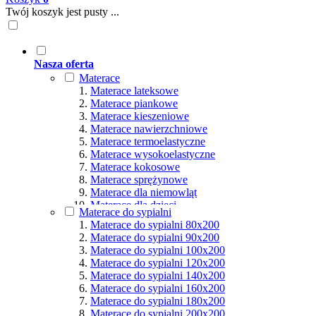
Twój koszyk jest pusty ...
Nasza oferta
Materace
Materace lateksowe
Materace piankowe
Materace kieszeniowe
Materace nawierzchniowe
Materace termoelastyczne
Materace wysokoelastyczne
Materace kokosowe
Materace sprężynowe
Materace dla niemowląt
Materace dla dzieci
Materace do sypialni
Materace hybrydowe
Materace do sypialni 80x200
Materace naturalne
Materace do sypialni 90x200
Materace ortopedyczne
Materace do sypialni 100x200
Materace multipocket
Materace do sypialni 120x200
Materace premium
Materace do sypialni 140x200
Materace dla seniorów
Materace do sypialni 160x200
Materace dla par
Materace do sypialni 180x200
Materace dla alergików
Materace do sypialni 200x200