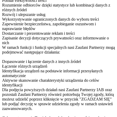
Pomiar efektywności treści
Rozumienie odbiorców dzięki statystyce lub kombinacji danych z
różnych źródeł
Rozwój i ulepszanie usług
Wykorzystywanie ograniczonych danych do wyboru treści
Zapewnienie bezpieczeństwa, zapobieganie oszustwom i
naprawianie błędów
Dostarczanie i prezentowanie reklam i treści
Zapisanie decyzji dotyczących prywatności oraz informowanie o
nich
W ramach funkcji i funkcji specjalnych nasi Zaufani Partnerzy mogą
podejmować następujące działania:
Dopasowanie i łączenie danych z innych źródeł
Łączenie różnych urządzeń
Identyfikacja urządzeń na podstawie informacji przesyłanych
automatycznie
Aktywne skanowanie charakterystyki urządzenia do celów
identyfikacji
Dla podjęcia powyższych działań nasi Zaufani Partnerzy IAB oraz
pozostali Zaufani Partnerzy również potrzebują Twojej zgody, którą
możesz udzielić poprzez kliknięcie w przycisk "ZGADZAM SIĘ"
lub podjąć decyzję w sprawie udzielenia zgody w ramach ustawień
zaawansowanych.