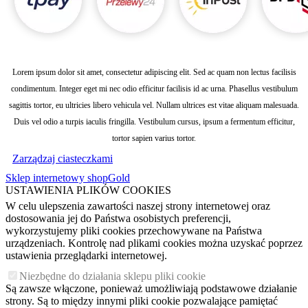
Lorem ipsum dolor sit amet, consectetur adipiscing elit. Sed ac quam non lectus facilisis
condimentum. Integer eget mi nec odio efficitur facilisis id ac urna. Phasellus vestibulum
sagittis tortor, eu ultricies libero vehicula vel. Nullam ultrices est vitae aliquam malesuada.
Duis vel odio a turpis iaculis fringilla. Vestibulum cursus, ipsum a fermentum efficitur,
tortor sapien varius tortor.
Zarządzaj ciasteczkami
Sklep internetowy shopGold
USTAWIENIA PLIKÓW COOKIES
W celu ulepszenia zawartości naszej strony internetowej oraz
dostosowania jej do Państwa osobistych preferencji,
wykorzystujemy pliki cookies przechowywane na Państwa
urządzeniach. Kontrolę nad plikami cookies można uzyskać poprzez
ustawienia przeglądarki internetowej.
Niezbędne do działania sklepu pliki cookie
Są zawsze włączone, ponieważ umożliwiają podstawowe działanie
strony. Są to między innymi pliki cookie pozwalające pamiętać