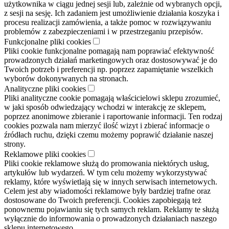
użytkownika w ciągu jednej sesji lub, zależnie od wybranych opcji,
z sesji na sesję. Ich zadaniem jest umożliwienie działania koszyka i
procesu realizacji zamówienia, a także pomoc w rozwiązywaniu
problemów z zabezpieczeniami i w przestrzeganiu przepisów.
Funkcjonalne pliki cookies
Pliki cookie funkcjonalne pomagają nam poprawiać efektywność
prowadzonych działań marketingowych oraz dostosowywać je do
Twoich potrzeb i preferencji np. poprzez zapamiętanie wszelkich
wyborów dokonywanych na stronach.
Analityczne pliki cookies
Pliki analityczne cookie pomagają właścicielowi sklepu zrozumieć,
w jaki sposób odwiedzający wchodzi w interakcję ze sklepem,
poprzez anonimowe zbieranie i raportowanie informacji. Ten rodzaj
cookies pozwala nam mierzyć ilość wizyt i zbierać informacje o
źródłach ruchu, dzięki czemu możemy poprawić działanie naszej
strony.
Reklamowe pliki cookies
Pliki cookie reklamowe służą do promowania niektórych usług,
artykułów lub wydarzeń. W tym celu możemy wykorzystywać
reklamy, które wyświetlają się w innych serwisach internetowych.
Celem jest aby wiadomości reklamowe były bardziej trafne oraz
dostosowane do Twoich preferencji. Cookies zapobiegają też
ponownemu pojawianiu się tych samych reklam. Reklamy te służą
wyłącznie do informowania o prowadzonych działaniach naszego
sklepu internetowego.