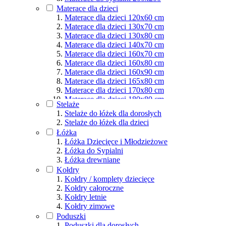
Materace dla osób aktywnych
Materace dla dzieci
Podział wg rozmiarów
Materace dla dzieci 120x60 cm
Materace dla dzieci 130x70 cm
Materace dla dzieci 130x80 cm
Materace dla dzieci 140x70 cm
Materace dla dzieci 160x70 cm
Materace dla dzieci 160x80 cm
Materace dla dzieci 160x90 cm
Materace dla dzieci 165x80 cm
Materace dla dzieci 170x80 cm
Materace dla dzieci 180x80 cm
Stelaże
Materace dla dzieci 180x90 cm
Stelaże do łóżek dla dorosłych
Materace dla dzieci 190x80 cm
Stelaże do łóżek dla dzieci
Materace dla dzieci 190x90 cm
Łóżka
Materace dla dzieci 200x80 cm
Łóżka Dziecięce i Młodzieżowe
Materace dla dzieci 200x90 cm
Łóżka do Sypialni
Materace dla dzieci 200x100 cm
Łóżka drewniane
Materace dla dzieci 200x120 cm
Kołdry
Materace dla dzieci 200x140 cm
Kołdry / komplety dziecięce
Materace dla dzieci 200x160 cm
Kołdry całoroczne
Materace dla dzieci 200x180 cm
Kołdry letnie
Materace dla dzieci 200x200 cm
Kołdry zimowe
Poduszki
Poduszki dla dorosłych