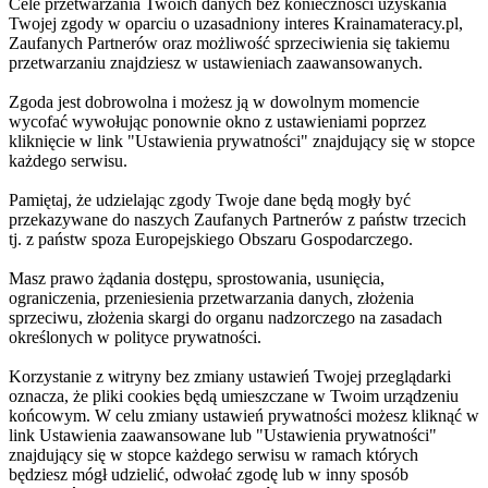
Cele przetwarzania Twoich danych bez konieczności uzyskania
Twojej zgody w oparciu o uzasadniony interes Krainamateracy.pl,
Zaufanych Partnerów oraz możliwość sprzeciwienia się takiemu
przetwarzaniu znajdziesz w ustawieniach zaawansowanych.
Zgoda jest dobrowolna i możesz ją w dowolnym momencie
wycofać wywołując ponownie okno z ustawieniami poprzez
kliknięcie w link "Ustawienia prywatności" znajdujący się w stopce
każdego serwisu.
Pamiętaj, że udzielając zgody Twoje dane będą mogły być
przekazywane do naszych Zaufanych Partnerów z państw trzecich
tj. z państw spoza Europejskiego Obszaru Gospodarczego.
Masz prawo żądania dostępu, sprostowania, usunięcia,
ograniczenia, przeniesienia przetwarzania danych, złożenia
sprzeciwu, złożenia skargi do organu nadzorczego na zasadach
określonych w polityce prywatności.
Korzystanie z witryny bez zmiany ustawień Twojej przeglądarki
oznacza, że pliki cookies będą umieszczane w Twoim urządzeniu
końcowym. W celu zmiany ustawień prywatności możesz kliknąć w
link Ustawienia zaawansowane lub "Ustawienia prywatności"
znajdujący się w stopce każdego serwisu w ramach których
będziesz mógł udzielić, odwołać zgodę lub w inny sposób