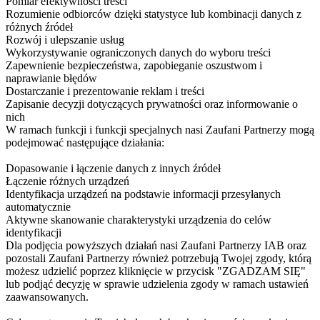
Pomiar efektywności treści
Rozumienie odbiorców dzięki statystyce lub kombinacji danych z
różnych źródeł
Rozwój i ulepszanie usług
Wykorzystywanie ograniczonych danych do wyboru treści
Zapewnienie bezpieczeństwa, zapobieganie oszustwom i
naprawianie błędów
Dostarczanie i prezentowanie reklam i treści
Zapisanie decyzji dotyczących prywatności oraz informowanie o
nich
W ramach funkcji i funkcji specjalnych nasi Zaufani Partnerzy mogą
podejmować następujące działania:
Dopasowanie i łączenie danych z innych źródeł
Łączenie różnych urządzeń
Identyfikacja urządzeń na podstawie informacji przesyłanych
automatycznie
Aktywne skanowanie charakterystyki urządzenia do celów
identyfikacji
Dla podjęcia powyższych działań nasi Zaufani Partnerzy IAB oraz
pozostali Zaufani Partnerzy również potrzebują Twojej zgody, którą
możesz udzielić poprzez kliknięcie w przycisk "ZGADZAM SIĘ"
lub podjąć decyzję w sprawie udzielenia zgody w ramach ustawień
zaawansowanych.