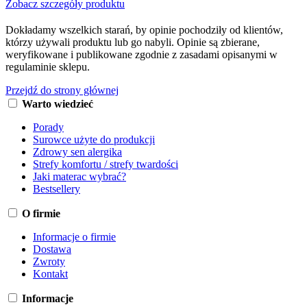
Zobacz szczegóły produktu
Dokładamy wszelkich starań, by opinie pochodziły od klientów,
którzy używali produktu lub go nabyli. Opinie są zbierane,
weryfikowane i publikowane zgodnie z zasadami opisanymi w
regulaminie sklepu.
Przejdź do strony głównej
Warto wiedzieć
Porady
Surowce użyte do produkcji
Zdrowy sen alergika
Strefy komfortu / strefy twardości
Jaki materac wybrać?
Bestsellery
O firmie
Informacje o firmie
Dostawa
Zwroty
Kontakt
Informacje