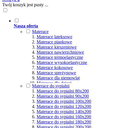
Twój koszyk jest pusty ...
Nasza oferta
Materace
Materace lateksowe
Materace piankowe
Materace kieszeniowe
Materace nawierzchniowe
Materace termoelastyczne
Materace wysokoelastyczne
Materace kokosowe
Materace sprężynowe
Materace dla niemowląt
Materace dla dzieci
Materace do sypialni
Materace hybrydowe
Materace do sypialni 80x200
Materace naturalne
Materace do sypialni 90x200
Materace ortopedyczne
Materace do sypialni 100x200
Materace multipocket
Materace do sypialni 120x200
Materace premium
Materace do sypialni 140x200
Materace dla seniorów
Materace do sypialni 160x200
Materace dla par
Materace do sypialni 180x200
Materace dla alergików
Materace do sypialni 200x200