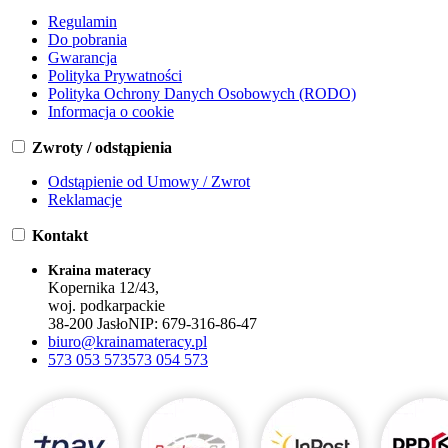
Regulamin
Do pobrania
Gwarancja
Polityka Prywatności
Polityka Ochrony Danych Osobowych (RODO)
Informacja o cookie
Zwroty / odstąpienia
Odstąpienie od Umowy / Zwrot
Reklamacje
Kontakt
Kraina materacy
Kopernika 12/43,
woj. podkarpackie
38-200 Jasło
NIP:
679-316-86-47
biuro@krainamateracy.pl
573 053 573
573 054 573