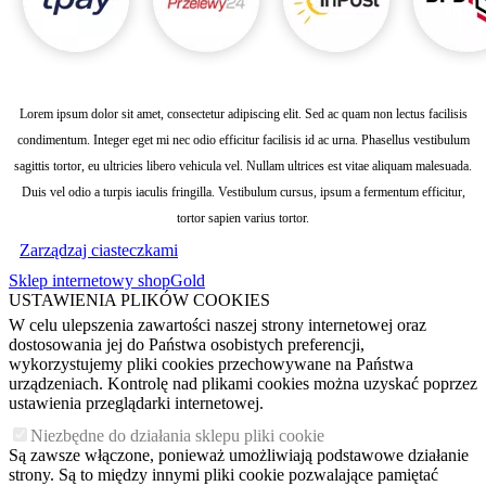
Lorem ipsum dolor sit amet, consectetur adipiscing elit. Sed ac quam non lectus facilisis
condimentum. Integer eget mi nec odio efficitur facilisis id ac urna. Phasellus vestibulum
sagittis tortor, eu ultricies libero vehicula vel. Nullam ultrices est vitae aliquam malesuada.
Duis vel odio a turpis iaculis fringilla. Vestibulum cursus, ipsum a fermentum efficitur,
tortor sapien varius tortor.
Zarządzaj ciasteczkami
Sklep internetowy shopGold
USTAWIENIA PLIKÓW COOKIES
W celu ulepszenia zawartości naszej strony internetowej oraz
dostosowania jej do Państwa osobistych preferencji,
wykorzystujemy pliki cookies przechowywane na Państwa
urządzeniach. Kontrolę nad plikami cookies można uzyskać poprzez
ustawienia przeglądarki internetowej.
Niezbędne do działania sklepu pliki cookie
Są zawsze włączone, ponieważ umożliwiają podstawowe działanie
strony. Są to między innymi pliki cookie pozwalające pamiętać