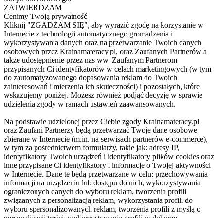
ZATWIERDZAM
Cenimy Twoją prywatność
Kliknij "ZGADZAM SIĘ", aby wyrazić zgodę na korzystanie w
Internecie z technologii automatycznego gromadzenia i
wykorzystywania danych oraz na przetwarzanie Twoich danych
osobowych przez Krainamateracy.pl, oraz Zaufanych Partnerów a
także udostępnienie przez nas ww. Zaufanym Partnerom
przypisanych Ci identyfikatorów w celach marketingowych (w tym
do zautomatyzowanego dopasowania reklam do Twoich
zainteresowań i mierzenia ich skuteczności) i pozostałych, które
wskazujemy poniżej. Możesz również podjąć decyzję w sprawie
udzielenia zgody w ramach ustawień zaawansowanych.
Na podstawie udzielonej przez Ciebie zgody Krainamateracy.pl,
oraz Zaufani Partnerzy będą przetwarzać Twoje dane osobowe
zbierane w Internecie (m.in. na serwisach partnerów e-commerce),
w tym za pośrednictwem formularzy, takie jak: adresy IP,
identyfikatory Twoich urządzeń i identyfikatory plików cookies oraz
inne przypisane Ci identyfikatory i informacje o Twojej aktywności
w Internecie. Dane te będą przetwarzane w celu: przechowywania
informacji na urządzeniu lub dostępu do nich, wykorzystywania
ograniczonych danych do wyboru reklam, tworzenia profili
związanych z personalizacją reklam, wykorzystania profili do
wyboru spersonalizowanych reklam, tworzenia profili z myślą o
personalizacji treści, wykorzystywania profili w doborze