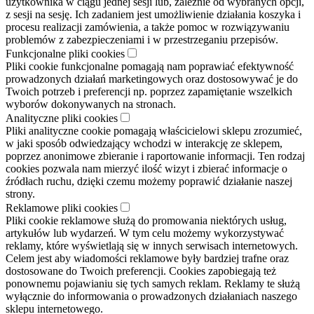
użytkownika w ciągu jednej sesji lub, zależnie od wybranych opcji,
z sesji na sesję. Ich zadaniem jest umożliwienie działania koszyka i
procesu realizacji zamówienia, a także pomoc w rozwiązywaniu
problemów z zabezpieczeniami i w przestrzeganiu przepisów.
Funkcjonalne pliki cookies
Pliki cookie funkcjonalne pomagają nam poprawiać efektywność
prowadzonych działań marketingowych oraz dostosowywać je do
Twoich potrzeb i preferencji np. poprzez zapamiętanie wszelkich
wyborów dokonywanych na stronach.
Analityczne pliki cookies
Pliki analityczne cookie pomagają właścicielowi sklepu zrozumieć,
w jaki sposób odwiedzający wchodzi w interakcję ze sklepem,
poprzez anonimowe zbieranie i raportowanie informacji. Ten rodzaj
cookies pozwala nam mierzyć ilość wizyt i zbierać informacje o
źródłach ruchu, dzięki czemu możemy poprawić działanie naszej
strony.
Reklamowe pliki cookies
Pliki cookie reklamowe służą do promowania niektórych usług,
artykułów lub wydarzeń. W tym celu możemy wykorzystywać
reklamy, które wyświetlają się w innych serwisach internetowych.
Celem jest aby wiadomości reklamowe były bardziej trafne oraz
dostosowane do Twoich preferencji. Cookies zapobiegają też
ponownemu pojawianiu się tych samych reklam. Reklamy te służą
wyłącznie do informowania o prowadzonych działaniach naszego
sklepu internetowego.