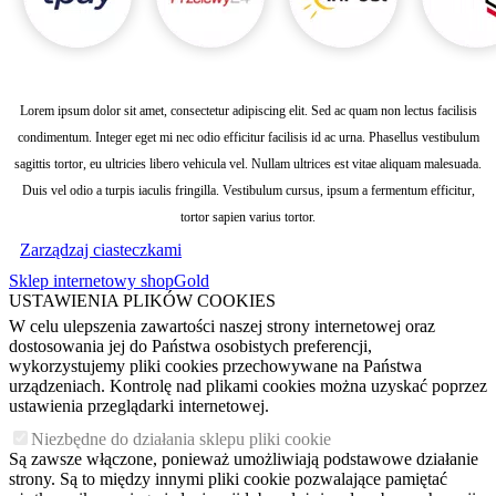
Lorem ipsum dolor sit amet, consectetur adipiscing elit. Sed ac quam non lectus facilisis
condimentum. Integer eget mi nec odio efficitur facilisis id ac urna. Phasellus vestibulum
sagittis tortor, eu ultricies libero vehicula vel. Nullam ultrices est vitae aliquam malesuada.
Duis vel odio a turpis iaculis fringilla. Vestibulum cursus, ipsum a fermentum efficitur,
tortor sapien varius tortor.
Zarządzaj ciasteczkami
Sklep internetowy shopGold
USTAWIENIA PLIKÓW COOKIES
W celu ulepszenia zawartości naszej strony internetowej oraz
dostosowania jej do Państwa osobistych preferencji,
wykorzystujemy pliki cookies przechowywane na Państwa
urządzeniach. Kontrolę nad plikami cookies można uzyskać poprzez
ustawienia przeglądarki internetowej.
Niezbędne do działania sklepu pliki cookie
Są zawsze włączone, ponieważ umożliwiają podstawowe działanie
strony. Są to między innymi pliki cookie pozwalające pamiętać