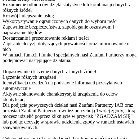
Rozumienie odbiorców dzięki statystyce lub kombinacji danych z
różnych źródeł
Rozwój i ulepszanie usług
Wykorzystywanie ograniczonych danych do wyboru treści
Zapewnienie bezpieczeństwa, zapobieganie oszustwom i
naprawianie błędów
Dostarczanie i prezentowanie reklam i treści
Zapisanie decyzji dotyczących prywatności oraz informowanie o
nich
W ramach funkcji i funkcji specjalnych nasi Zaufani Partnerzy mogą
podejmować następujące działania:
Dopasowanie i łączenie danych z innych źródeł
Łączenie różnych urządzeń
Identyfikacja urządzeń na podstawie informacji przesyłanych
automatycznie
Aktywne skanowanie charakterystyki urządzenia do celów
identyfikacji
Dla podjęcia powyższych działań nasi Zaufani Partnerzy IAB oraz
pozostali Zaufani Partnerzy również potrzebują Twojej zgody, którą
możesz udzielić poprzez kliknięcie w przycisk "ZGADZAM SIĘ"
lub podjąć decyzję w sprawie udzielenia zgody w ramach ustawień
zaawansowanych.
Cele przetwarzania Twoich danych bez konieczności uzyskania