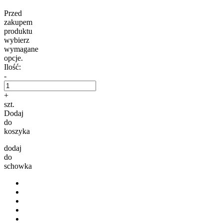
Przed
zakupem
produktu
wybierz
wymagane
opcje.
Ilość:
-
+
szt.
Dodaj
do
koszyka
dodaj
do
schowka