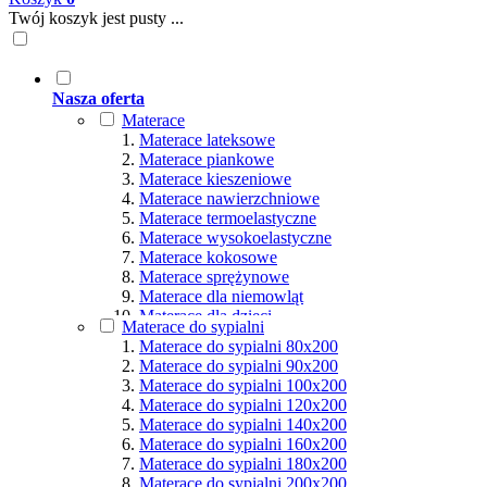
Twój koszyk jest pusty ...
Nasza oferta
Materace
Materace lateksowe
Materace piankowe
Materace kieszeniowe
Materace nawierzchniowe
Materace termoelastyczne
Materace wysokoelastyczne
Materace kokosowe
Materace sprężynowe
Materace dla niemowląt
Materace dla dzieci
Materace do sypialni
Materace hybrydowe
Materace do sypialni 80x200
Materace naturalne
Materace do sypialni 90x200
Materace ortopedyczne
Materace do sypialni 100x200
Materace multipocket
Materace do sypialni 120x200
Materace premium
Materace do sypialni 140x200
Materace dla seniorów
Materace do sypialni 160x200
Materace dla par
Materace do sypialni 180x200
Materace dla alergików
Materace do sypialni 200x200