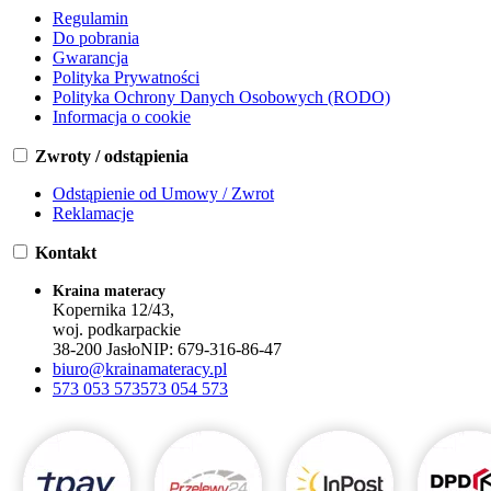
Regulamin
Do pobrania
Gwarancja
Polityka Prywatności
Polityka Ochrony Danych Osobowych (RODO)
Informacja o cookie
Zwroty / odstąpienia
Odstąpienie od Umowy / Zwrot
Reklamacje
Kontakt
Kraina materacy
Kopernika 12/43,
woj. podkarpackie
38-200 Jasło
NIP:
679-316-86-47
biuro@krainamateracy.pl
573 053 573
573 054 573