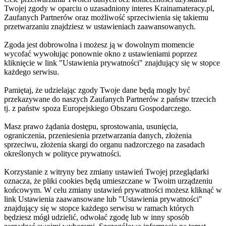
Twojej zgody w oparciu o uzasadniony interes Krainamateracy.pl,
Zaufanych Partnerów oraz możliwość sprzeciwienia się takiemu
przetwarzaniu znajdziesz w ustawieniach zaawansowanych.
Zgoda jest dobrowolna i możesz ją w dowolnym momencie
wycofać wywołując ponownie okno z ustawieniami poprzez
kliknięcie w link "Ustawienia prywatności" znajdujący się w stopce
każdego serwisu.
Pamiętaj, że udzielając zgody Twoje dane będą mogły być
przekazywane do naszych Zaufanych Partnerów z państw trzecich
tj. z państw spoza Europejskiego Obszaru Gospodarczego.
Masz prawo żądania dostępu, sprostowania, usunięcia,
ograniczenia, przeniesienia przetwarzania danych, złożenia
sprzeciwu, złożenia skargi do organu nadzorczego na zasadach
określonych w polityce prywatności.
Korzystanie z witryny bez zmiany ustawień Twojej przeglądarki
oznacza, że pliki cookies będą umieszczane w Twoim urządzeniu
końcowym. W celu zmiany ustawień prywatności możesz kliknąć w
link Ustawienia zaawansowane lub "Ustawienia prywatności"
znajdujący się w stopce każdego serwisu w ramach których
będziesz mógł udzielić, odwołać zgodę lub w inny sposób