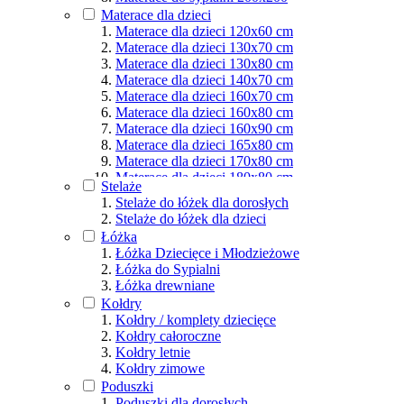
Materace dla osób aktywnych
Materace dla dzieci
Podział wg rozmiarów
Materace dla dzieci 120x60 cm
Materace dla dzieci 130x70 cm
Materace dla dzieci 130x80 cm
Materace dla dzieci 140x70 cm
Materace dla dzieci 160x70 cm
Materace dla dzieci 160x80 cm
Materace dla dzieci 160x90 cm
Materace dla dzieci 165x80 cm
Materace dla dzieci 170x80 cm
Materace dla dzieci 180x80 cm
Stelaże
Materace dla dzieci 180x90 cm
Stelaże do łóżek dla dorosłych
Materace dla dzieci 190x80 cm
Stelaże do łóżek dla dzieci
Materace dla dzieci 190x90 cm
Łóżka
Materace dla dzieci 200x80 cm
Łóżka Dziecięce i Młodzieżowe
Materace dla dzieci 200x90 cm
Łóżka do Sypialni
Materace dla dzieci 200x100 cm
Łóżka drewniane
Materace dla dzieci 200x120 cm
Kołdry
Materace dla dzieci 200x140 cm
Kołdry / komplety dziecięce
Materace dla dzieci 200x160 cm
Kołdry całoroczne
Materace dla dzieci 200x180 cm
Kołdry letnie
Materace dla dzieci 200x200 cm
Kołdry zimowe
Poduszki
Poduszki dla dorosłych