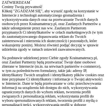
ZATWIERDZAM
Cenimy Twoją prywatność
Kliknij "ZGADZAM SIĘ", aby wyrazić zgodę na korzystanie w
Internecie z technologii automatycznego gromadzenia i
wykorzystywania danych oraz na przetwarzanie Twoich danych
osobowych przez Krainamateracy.pl, oraz Zaufanych Partnerów a
także udostępnienie przez nas ww. Zaufanym Partnerom
przypisanych Ci identyfikatorów w celach marketingowych (w tym
do zautomatyzowanego dopasowania reklam do Twoich
zainteresowań i mierzenia ich skuteczności) i pozostałych, które
wskazujemy poniżej. Możesz również podjąć decyzję w sprawie
udzielenia zgody w ramach ustawień zaawansowanych.
Na podstawie udzielonej przez Ciebie zgody Krainamateracy.pl,
oraz Zaufani Partnerzy będą przetwarzać Twoje dane osobowe
zbierane w Internecie (m.in. na serwisach partnerów e-commerce),
w tym za pośrednictwem formularzy, takie jak: adresy IP,
identyfikatory Twoich urządzeń i identyfikatory plików cookies oraz
inne przypisane Ci identyfikatory i informacje o Twojej aktywności
w Internecie. Dane te będą przetwarzane w celu: przechowywania
informacji na urządzeniu lub dostępu do nich, wykorzystywania
ograniczonych danych do wyboru reklam, tworzenia profili
związanych z personalizacją reklam, wykorzystania profili do
wyboru spersonalizowanych reklam, tworzenia profili z myślą o
personalizacji treści, wykorzystywania profili w doborze