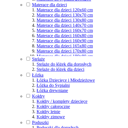
Materace dla osób aktywnych
Materace dla dzieci
Podział wg rozmiarów
Materace dla dzieci 120x60 cm
Materace dla dzieci 130x70 cm
Materace dla dzieci 130x80 cm
Materace dla dzieci 140x70 cm
Materace dla dzieci 160x70 cm
Materace dla dzieci 160x80 cm
Materace dla dzieci 160x90 cm
Materace dla dzieci 165x80 cm
Materace dla dzieci 170x80 cm
Materace dla dzieci 180x80 cm
Stelaże
Materace dla dzieci 180x90 cm
Stelaże do łóżek dla dorosłych
Materace dla dzieci 190x80 cm
Stelaże do łóżek dla dzieci
Materace dla dzieci 190x90 cm
Łóżka
Materace dla dzieci 200x80 cm
Łóżka Dziecięce i Młodzieżowe
Materace dla dzieci 200x90 cm
Łóżka do Sypialni
Materace dla dzieci 200x100 cm
Łóżka drewniane
Materace dla dzieci 200x120 cm
Kołdry
Materace dla dzieci 200x140 cm
Kołdry / komplety dziecięce
Materace dla dzieci 200x160 cm
Kołdry całoroczne
Materace dla dzieci 200x180 cm
Kołdry letnie
Materace dla dzieci 200x200 cm
Kołdry zimowe
Poduszki
Poduszki dla dorosłych