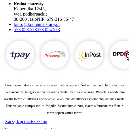
Kraina materacy
Kopernika 12/43,
woj. podkarpackie
38-200 Jasło
NIP:
679-316-86-47
biuro@krainamateracy.pl
573 053 573
573 054 573
Lorem ipsum dolor sit amet, consectetur adipiscing elit. Sed ac quam non lectus facilisis
condimentum. Integer eget mi nec odio efficitur facilisis id ac urna. Phasellus vestibulum
sagittis tortor, eu ultricies libero vehicula vel. Nullam ultrices est vitae aliquam malesuada.
Duis vel odio a turpis iaculis fringilla. Vestibulum cursus, ipsum a fermentum efficitur,
tortor sapien varius tortor.
Zarządzaj ciasteczkami