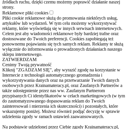
źródłach ruchu, dzięki czemu możemy poprawić działanie naszej
strony.
Reklamowe pliki cookies
Pliki cookie reklamowe służą do promowania niektórych usług,
artykułów lub wydarzeń. W tym celu możemy wykorzystywać
reklamy, które wyświetlają się w innych serwisach internetowych.
Celem jest aby wiadomości reklamowe były bardziej trafne oraz
dostosowane do Twoich preferencji. Cookies zapobiegają też
ponownemu pojawianiu się tych samych reklam. Reklamy te służą
wyłącznie do informowania o prowadzonych działaniach naszego
sklepu internetowego.
ZATWIERDZAM
Cenimy Twoją prywatność
Kliknij "ZGADZAM SIĘ", aby wyrazić zgodę na korzystanie w
Internecie z technologii automatycznego gromadzenia i
wykorzystywania danych oraz na przetwarzanie Twoich danych
osobowych przez Krainamateracy.pl, oraz Zaufanych Partnerów a
także udostępnienie przez nas ww. Zaufanym Partnerom
przypisanych Ci identyfikatorów w celach marketingowych (w tym
do zautomatyzowanego dopasowania reklam do Twoich
zainteresowań i mierzenia ich skuteczności) i pozostałych, które
wskazujemy poniżej. Możesz również podjąć decyzję w sprawie
udzielenia zgody w ramach ustawień zaawansowanych.
Na podstawie udzielonej przez Ciebie zgody Krainamateracy.pl,