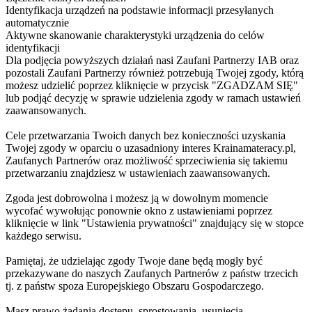
Identyfikacja urządzeń na podstawie informacji przesyłanych
automatycznie
Aktywne skanowanie charakterystyki urządzenia do celów
identyfikacji
Dla podjęcia powyższych działań nasi Zaufani Partnerzy IAB oraz
pozostali Zaufani Partnerzy również potrzebują Twojej zgody, którą
możesz udzielić poprzez kliknięcie w przycisk "ZGADZAM SIĘ"
lub podjąć decyzję w sprawie udzielenia zgody w ramach ustawień
zaawansowanych.
Cele przetwarzania Twoich danych bez konieczności uzyskania
Twojej zgody w oparciu o uzasadniony interes Krainamateracy.pl,
Zaufanych Partnerów oraz możliwość sprzeciwienia się takiemu
przetwarzaniu znajdziesz w ustawieniach zaawansowanych.
Zgoda jest dobrowolna i możesz ją w dowolnym momencie
wycofać wywołując ponownie okno z ustawieniami poprzez
kliknięcie w link "Ustawienia prywatności" znajdujący się w stopce
każdego serwisu.
Pamiętaj, że udzielając zgody Twoje dane będą mogły być
przekazywane do naszych Zaufanych Partnerów z państw trzecich
tj. z państw spoza Europejskiego Obszaru Gospodarczego.
Masz prawo żądania dostępu, sprostowania, usunięcia,