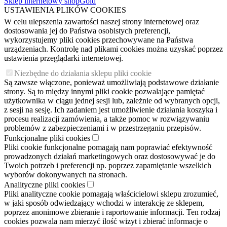
Sklep internetowy shopGold
USTAWIENIA PLIKÓW COOKIES
W celu ulepszenia zawartości naszej strony internetowej oraz
dostosowania jej do Państwa osobistych preferencji,
wykorzystujemy pliki cookies przechowywane na Państwa
urządzeniach. Kontrolę nad plikami cookies można uzyskać poprzez
ustawienia przeglądarki internetowej.
Niezbędne do działania sklepu pliki cookie
Są zawsze włączone, ponieważ umożliwiają podstawowe działanie
strony. Są to między innymi pliki cookie pozwalające pamiętać
użytkownika w ciągu jednej sesji lub, zależnie od wybranych opcji,
z sesji na sesję. Ich zadaniem jest umożliwienie działania koszyka i
procesu realizacji zamówienia, a także pomoc w rozwiązywaniu
problemów z zabezpieczeniami i w przestrzeganiu przepisów.
Funkcjonalne pliki cookies
Pliki cookie funkcjonalne pomagają nam poprawiać efektywność
prowadzonych działań marketingowych oraz dostosowywać je do
Twoich potrzeb i preferencji np. poprzez zapamiętanie wszelkich
wyborów dokonywanych na stronach.
Analityczne pliki cookies
Pliki analityczne cookie pomagają właścicielowi sklepu zrozumieć,
w jaki sposób odwiedzający wchodzi w interakcję ze sklepem,
poprzez anonimowe zbieranie i raportowanie informacji. Ten rodzaj
cookies pozwala nam mierzyć ilość wizyt i zbierać informacje o