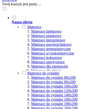
Twój koszyk jest pusty ...
Nasza oferta
Materace
Materace lateksowe
Materace piankowe
Materace kieszeniowe
Materace nawierzchniowe
Materace termoelastyczne
Materace wysokoelastyczne
Materace kokosowe
Materace sprężynowe
Materace dla niemowląt
Materace dla dzieci
Materace do sypialni
Materace hybrydowe
Materace do sypialni 80x200
Materace naturalne
Materace do sypialni 90x200
Materace ortopedyczne
Materace do sypialni 100x200
Materace multipocket
Materace do sypialni 120x200
Materace premium
Materace do sypialni 140x200
Materace dla seniorów
Materace do sypialni 160x200
Materace dla par
Materace do sypialni 180x200
Materace dla alergików
Materace do sypialni 200x200