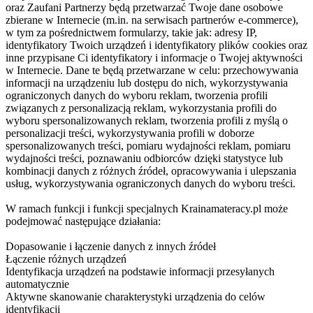
oraz Zaufani Partnerzy będą przetwarzać Twoje dane osobowe
zbierane w Internecie (m.in. na serwisach partnerów e-commerce),
w tym za pośrednictwem formularzy, takie jak: adresy IP,
identyfikatory Twoich urządzeń i identyfikatory plików cookies oraz
inne przypisane Ci identyfikatory i informacje o Twojej aktywności
w Internecie. Dane te będą przetwarzane w celu: przechowywania
informacji na urządzeniu lub dostępu do nich, wykorzystywania
ograniczonych danych do wyboru reklam, tworzenia profili
związanych z personalizacją reklam, wykorzystania profili do
wyboru spersonalizowanych reklam, tworzenia profili z myślą o
personalizacji treści, wykorzystywania profili w doborze
spersonalizowanych treści, pomiaru wydajności reklam, pomiaru
wydajności treści, poznawaniu odbiorców dzięki statystyce lub
kombinacji danych z różnych źródeł, opracowywania i ulepszania
usług, wykorzystywania ograniczonych danych do wyboru treści.
W ramach funkcji i funkcji specjalnych Krainamateracy.pl może
podejmować następujące działania:
Dopasowanie i łączenie danych z innych źródeł
Łączenie różnych urządzeń
Identyfikacja urządzeń na podstawie informacji przesyłanych
automatycznie
Aktywne skanowanie charakterystyki urządzenia do celów
identyfikacji