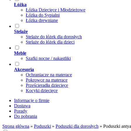
Łóżka
Łóżka Dziecięce i Młodzieżowe
Łóżka do Sypialni
Łóżka drewniane
Stelaże
Stelaże do łóżek dla dorosłych
Stelaże do łóżek dla dzieci
Meble
Szafki nocne / nakastliki
Akcesoria
Ochraniacze na materace
Pokrowce na materace
Prześcieradła dziecięce
Kocyki dziecięce
Informacje o firmie
Dostawa
Porady
Do pobrania
Strona główna
»
Poduszki
»
Poduszki dla dorosłych
»
Poduszki antya