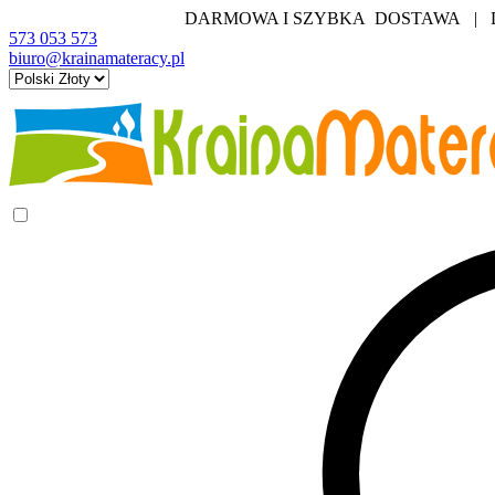
DARMOWA I SZYBKA DOSTAWA | DO
573 053 573
biuro@krainamateracy.pl