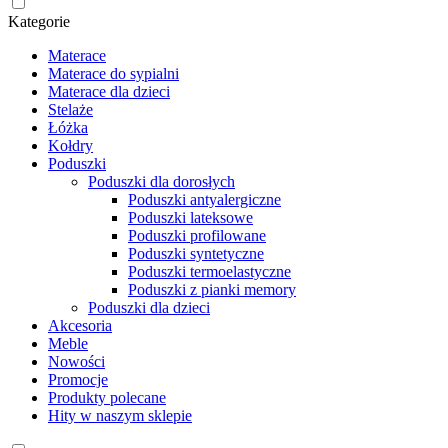
Kategorie
Materace
Materace do sypialni
Materace dla dzieci
Stelaże
Łóżka
Kołdry
Poduszki
Poduszki dla dorosłych
Poduszki antyalergiczne
Poduszki lateksowe
Poduszki profilowane
Poduszki syntetyczne
Poduszki termoelastyczne
Poduszki z pianki memory
Poduszki dla dzieci
Akcesoria
Meble
Nowości
Promocje
Produkty polecane
Hity w naszym sklepie