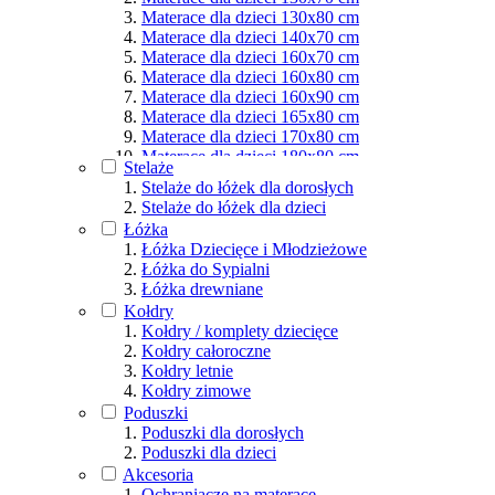
Materace dla dzieci 130x80 cm
Materace dla dzieci 140x70 cm
Materace dla dzieci 160x70 cm
Materace dla dzieci 160x80 cm
Materace dla dzieci 160x90 cm
Materace dla dzieci 165x80 cm
Materace dla dzieci 170x80 cm
Materace dla dzieci 180x80 cm
Stelaże
Materace dla dzieci 180x90 cm
Stelaże do łóżek dla dorosłych
Materace dla dzieci 190x80 cm
Stelaże do łóżek dla dzieci
Materace dla dzieci 190x90 cm
Łóżka
Materace dla dzieci 200x80 cm
Łóżka Dziecięce i Młodzieżowe
Materace dla dzieci 200x90 cm
Łóżka do Sypialni
Materace dla dzieci 200x100 cm
Łóżka drewniane
Materace dla dzieci 200x120 cm
Kołdry
Materace dla dzieci 200x140 cm
Kołdry / komplety dziecięce
Materace dla dzieci 200x160 cm
Kołdry całoroczne
Materace dla dzieci 200x180 cm
Kołdry letnie
Materace dla dzieci 200x200 cm
Kołdry zimowe
Poduszki
Poduszki dla dorosłych
Poduszki dla dzieci
Akcesoria
Ochraniacze na materace