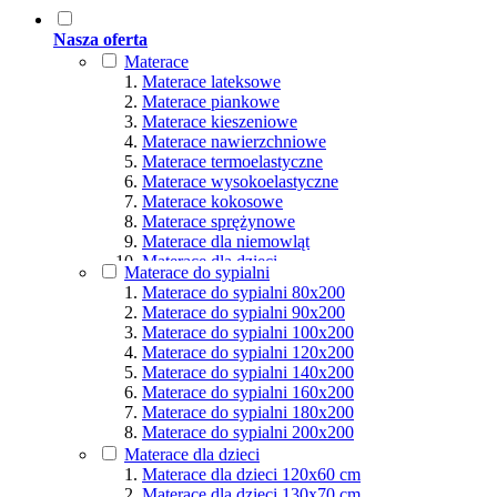
Nasza oferta
Materace
Materace lateksowe
Materace piankowe
Materace kieszeniowe
Materace nawierzchniowe
Materace termoelastyczne
Materace wysokoelastyczne
Materace kokosowe
Materace sprężynowe
Materace dla niemowląt
Materace dla dzieci
Materace do sypialni
Materace hybrydowe
Materace do sypialni 80x200
Materace naturalne
Materace do sypialni 90x200
Materace ortopedyczne
Materace do sypialni 100x200
Materace multipocket
Materace do sypialni 120x200
Materace premium
Materace do sypialni 140x200
Materace dla seniorów
Materace do sypialni 160x200
Materace dla par
Materace do sypialni 180x200
Materace dla alergików
Materace do sypialni 200x200
Materace dla osób aktywnych
Materace dla dzieci
Podział wg rozmiarów
Materace dla dzieci 120x60 cm
Materace dla dzieci 130x70 cm